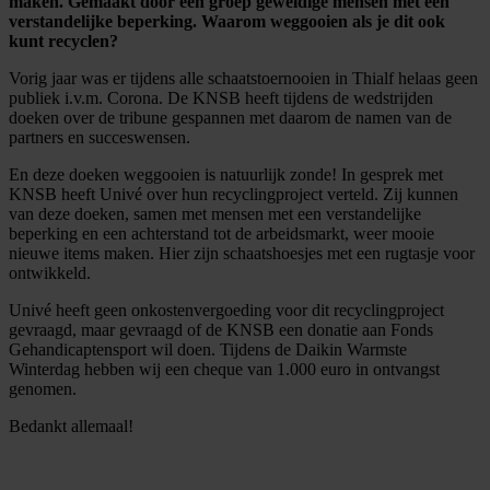
maken. Gemaakt door een groep geweldige mensen met een
verstandelijke beperking.
Waarom weggooien als je dit ook
kunt recyclen?
Vorig jaar was er tijdens alle schaatstoernooien in Thialf helaas geen
publiek i.v.m. Corona. De KNSB heeft tijdens de wedstrijden
doeken over de tribune gespannen met daarom de namen van de
partners en succeswensen.
En deze doeken weggooien is natuurlijk zonde! In gesprek met
KNSB heeft Univé over hun recyclingproject verteld. Zij kunnen
van deze doeken, samen met mensen met een verstandelijke
beperking en een achterstand tot de arbeidsmarkt, weer mooie
nieuwe items maken. Hier zijn schaatshoesjes met een rugtasje voor
ontwikkeld.
Univé heeft geen onkostenvergoeding voor dit recyclingproject
gevraagd, maar gevraagd of de KNSB een donatie aan Fonds
Gehandicaptensport wil doen. Tijdens de Daikin Warmste
Winterdag hebben wij een cheque van 1.000 euro in ontvangst
genomen.
Bedankt allemaal!