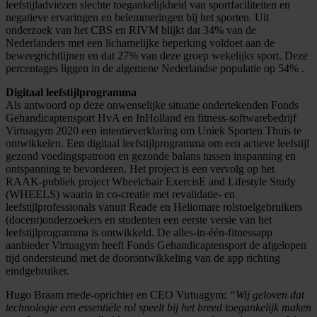
leefstijladviezen slechte toegankelijkheid van sportfaciliteiten en
negatieve ervaringen en belemmeringen bij het sporten. Uit
onderzoek van het CBS en RIVM blijkt dat 34% van de
Nederlanders met een lichamelijke beperking voldoet aan de
beweegrichtlijnen en dat 27% van deze groep wekelijks sport. Deze
percentages liggen in de algemene Nederlandse populatie op 54% .
Digitaal leefstijlprogramma
Als antwoord op deze onwenselijke situatie ondertekenden Fonds
Gehandicaptensport HvA en InHolland en fitness-softwarebedrijf
Virtuagym 2020 een intentieverklaring om Uniek Sporten Thuis te
ontwikkelen. Een digitaal leefstijlprogramma om een actieve leefstijl
gezond voedingspatroon en gezonde balans tussen inspanning en
ontspanning te bevorderen. Het project is een vervolg op het
RAAK-publiek project Wheelchair ExercisE and Lifestyle Study
(WHEELS) waarin in co-creatie met revalidatie- en
leefstijlprofessionals vanuit Reade en Heliomare rolstoelgebruikers
(docent)onderzoekers en studenten een eerste versie van het
leefstijlprogramma is ontwikkeld. De alles-in-één-fitnessapp
aanbieder Virtuagym heeft Fonds Gehandicaptensport de afgelopen
tijd ondersteund met de doorontwikkeling van de app richting
eindgebruiker.
Hugo Braam mede-oprichter en CEO Virtuagym:
“Wij geloven dat
technologie een essentiële rol speelt bij het breed toegankelijk maken