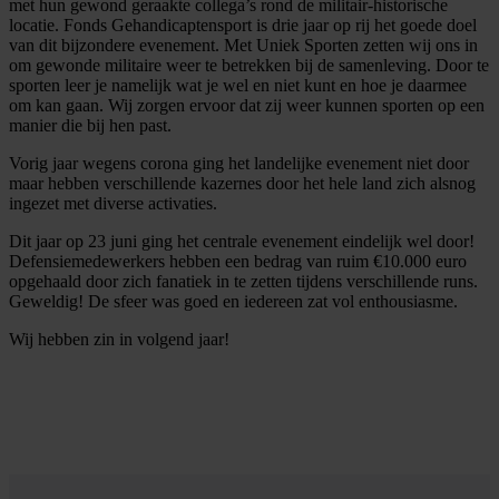
met hun gewond geraakte collega’s rond de militair-historische
locatie. Fonds Gehandicaptensport is drie jaar op rij het goede doel
van dit bijzondere evenement. Met Uniek Sporten zetten wij ons in
om gewonde militaire weer te betrekken bij de samenleving. Door te
sporten leer je namelijk wat je wel en niet kunt en hoe je daarmee
om kan gaan. Wij zorgen ervoor dat zij weer kunnen sporten op een
manier die bij hen past.
Vorig jaar wegens corona ging het landelijke evenement niet door
maar hebben verschillende kazernes door het hele land zich alsnog
ingezet met diverse activaties.
Dit jaar op 23 juni ging het centrale evenement eindelijk wel door!
Defensiemedewerkers hebben een bedrag van ruim €10.000 euro
opgehaald door zich fanatiek in te zetten tijdens verschillende runs.
Geweldig! De sfeer was goed en iedereen zat vol enthousiasme.
Wij hebben zin in volgend jaar!