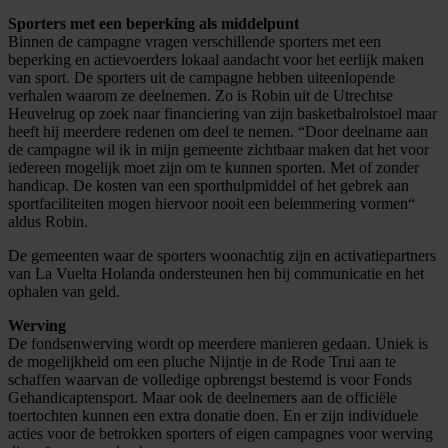
Sporters met een beperking als middelpunt
Binnen de campagne vragen verschillende sporters met een
beperking en actievoerders lokaal aandacht voor het eerlijk maken
van sport. De sporters uit de campagne hebben uiteenlopende
verhalen waarom ze deelnemen. Zo is Robin uit de Utrechtse
Heuvelrug op zoek naar financiering van zijn basketbalrolstoel maar
heeft hij meerdere redenen om deel te nemen. “Door deelname aan
de campagne wil ik in mijn gemeente zichtbaar maken dat het voor
iedereen mogelijk moet zijn om te kunnen sporten. Met of zonder
handicap. De kosten van een sporthulpmiddel of het gebrek aan
sportfaciliteiten mogen hiervoor nooit een belemmering vormen“
aldus Robin.
De gemeenten waar de sporters woonachtig zijn en activatiepartners
van La Vuelta Holanda ondersteunen hen bij communicatie en het
ophalen van geld.
Werving
De fondsenwerving wordt op meerdere manieren gedaan. Uniek is
de mogelijkheid om een pluche Nijntje in de Rode Trui aan te
schaffen waarvan de volledige opbrengst bestemd is voor Fonds
Gehandicaptensport. Maar ook de deelnemers aan de officiële
toertochten kunnen een extra donatie doen. En er zijn individuele
acties voor de betrokken sporters of eigen campagnes voor werving