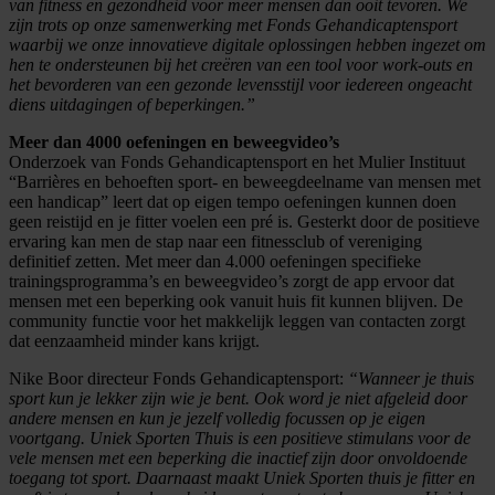
van fitness en gezondheid voor meer mensen dan ooit tevoren. We
zijn trots op onze samenwerking met Fonds Gehandicaptensport
waarbij we onze innovatieve digitale oplossingen hebben ingezet om
hen te ondersteunen bij het creëren van een tool voor work-outs en
het bevorderen van een gezonde levensstijl voor iedereen ongeacht
diens uitdagingen of beperkingen.”
Meer dan 4000 oefeningen en beweegvideo’s
Onderzoek van Fonds Gehandicaptensport en het Mulier Instituut
“Barrières en behoeften sport- en beweegdeelname van mensen met
een handicap” leert dat op eigen tempo oefeningen kunnen doen
geen reistijd en je fitter voelen een pré is. Gesterkt door de positieve
ervaring kan men de stap naar een fitnessclub of vereniging
definitief zetten. Met meer dan 4.000 oefeningen specifieke
trainingsprogramma’s en beweegvideo’s zorgt de app ervoor dat
mensen met een beperking ook vanuit huis fit kunnen blijven. De
community functie voor het makkelijk leggen van contacten zorgt
dat eenzaamheid minder kans krijgt.
Nike Boor directeur Fonds Gehandicaptensport:
“Wanneer je thuis
sport kun je lekker zijn wie je bent. Ook word je niet afgeleid door
andere mensen en kun je jezelf volledig focussen op je eigen
voortgang. Uniek Sporten Thuis is een positieve stimulans voor de
vele mensen met een beperking die inactief zijn door onvoldoende
toegang tot sport. Daarnaast maakt Uniek Sporten thuis je fitter en