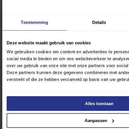
maandag 3 augustus 2026
Toestemming
Details
Oud-topsporter Peter Blangé versterkt Fonds
Gehandicaptensport als manager Fundraising
Deze website maakt gebruik van cookies
We gebruiken cookies om content en advertenties te persona
social media te bieden en om ons websiteverkeer te analyse
over uw gebruik van onze site met onze partners voor social
Deze partners kunnen deze gegevens combineren met andere 
verstrekt of die ze hebben verzameld op basis van uw gebru
Lees meer
Alles toestaan
Aanpassen