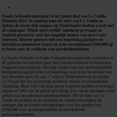
Fonds Gehandicaptensport is het goede doel van La Vuelta
Holanda 2022. In aanloop naar de start van La Vuelta en
tijdens de eerste drie etappes op Nederlandse bodem wordt met
de campagne ‘Maak sport eerlijk’ aandacht gevraagd en
fondsen geworven voor het mogelijk maken van sport voor
iedereen. Diverse sporters met een beperking partners en
betrokken gemeenten komen in actie om minimaal €100.000 op
te halen voor de realisatie van sporthulpmiddelen.
La Vuelta Holanda en Fonds Gehandicaptensport zijn verbonden in
de gedachte dat iedereen sport moet kunnen beleven en beoefenen.
Ongeacht een handicap. De hoge kosten voor een sporthulpmiddel
belemmeren sporters met een beperking vaak in het beoefenen van
hun favoriete sport. Er zijn 17 miljoen Nederlanders in de leeftijd
12-79 jaar met een motorische auditieve visuele of verstandelijke
beperking. Maar 34% van deze groep is aan het sporten en bewegen
tegenover 59% van de gehele bevolking. Eén van de drempels is het
gebrek aan een adequaat sporthulpmiddel. Met de start van La
Vuelta als podium en de aandacht die daarbij komt kijken als
aanjager zijn de handen ineengeslagen voor het ophalen van
€100.000 voor sporthulpmiddelen in verschillende
parcoursgemeenten.