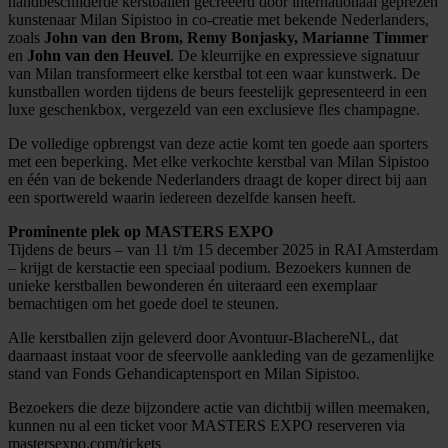
handbeschilderde kerstballen gecreëerd door internationaal geprezen
kunstenaar Milan Sipistoo in co-creatie met bekende Nederlanders,
zoals
John van den Brom, Remy Bonjasky, Marianne Timmer
en
John van den Heuvel
. De kleurrijke en expressieve signatuur
van Milan transformeert elke kerstbal tot een waar kunstwerk. De
kunstballen worden tijdens de beurs feestelijk gepresenteerd in een
luxe geschenkbox, vergezeld van een exclusieve fles champagne.
De volledige opbrengst van deze actie komt ten goede aan sporters
met een beperking. Met elke verkochte kerstbal van Milan Sipistoo
en één van de bekende Nederlanders draagt de koper direct bij aan
een sportwereld waarin iedereen dezelfde kansen heeft.
Prominente plek op MASTERS EXPO
Tijdens de beurs – van 11 t/m 15 december 2025 in RAI Amsterdam
– krijgt de kerstactie een speciaal podium. Bezoekers kunnen de
unieke kerstballen bewonderen én uiteraard een exemplaar
bemachtigen om het goede doel te steunen.
Alle kerstballen zijn geleverd door Avontuur-BlachereNL, dat
daarnaast instaat voor de sfeervolle aankleding van de gezamenlijke
stand van Fonds Gehandicaptensport en Milan Sipistoo.
Bezoekers die deze bijzondere actie van dichtbij willen meemaken,
kunnen nu al een ticket voor MASTERS EXPO reserveren via
mastersexpo.com/tickets