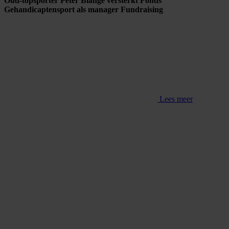
Oud-topsporter Peter Blangé versterkt Fonds
Gehandicaptensport als manager Fundraising
Lees meer