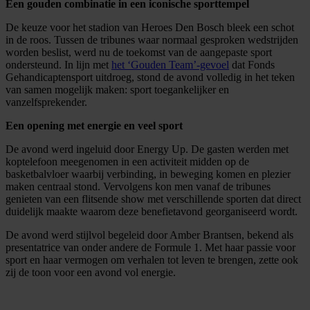
Een gouden combinatie in een iconische sporttempel
De keuze voor het stadion van Heroes Den Bosch bleek een schot
in de roos. Tussen de tribunes waar normaal gesproken wedstrijden
worden beslist, werd nu de toekomst van de aangepaste sport
ondersteund. In lijn met
het ‘Gouden Team’-gevoel
dat Fonds
Gehandicaptensport uitdroeg, stond de avond volledig in het teken
van samen mogelijk maken: sport toegankelijker en
vanzelfsprekender.
Een opening met energie en veel sport
De avond werd ingeluid door Energy Up. De gasten werden met
koptelefoon meegenomen in een activiteit midden op de
basketbalvloer waarbij verbinding, in beweging komen en plezier
maken centraal stond. Vervolgens kon men vanaf de tribunes
genieten van een flitsende show met verschillende sporten dat direct
duidelijk maakte waarom deze benefietavond georganiseerd wordt.
De avond werd stijlvol begeleid door Amber Brantsen, bekend als
presentatrice van onder andere de Formule 1. Met haar passie voor
sport en haar vermogen om verhalen tot leven te brengen, zette ook
zij de toon voor een avond vol energie.