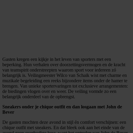
Gasten kregen een kijkje in het leven van sporters met een
beperking. Hun verhalen over doorzettingsvermogen en de kracht
van teamspirit onderstreepten waarom sport voor iedereen zó
belangrijk is. Veilingmeester Wilco van Schaik wist met charme en
muzikale begeleiding een reeks bijzondere items onder de hamer te
brengen. Van unieke sportervaringen tot exclusieve arrangementen:
de biedingen vlogen over en weer. De veiling vormde zo een
belangrijk onderdeel van de opbrengst.
Sneakers onder je chique outfit en dan losgaan met John de
Bever
De gasten mochten deze avond in stijl én comfort verschijnen: een
chique outfit met sneakers. En dat bleek ook aan het einde van de
avond geen overbodige luxe, want het optreden van John de Bever