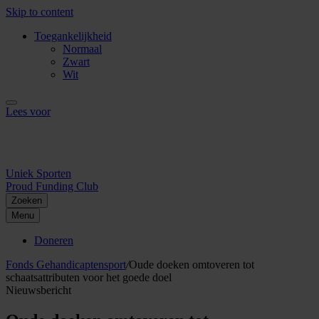
Skip to content
Toegankelijkheid
Normaal
Zwart
Wit
Lees voor
Uniek Sporten
Proud Funding Club
Zoeken
Menu
Doneren
Fonds Gehandicaptensport
/
Oude doeken omtoveren tot
schaatsattributen voor het goede doel
Nieuwsbericht