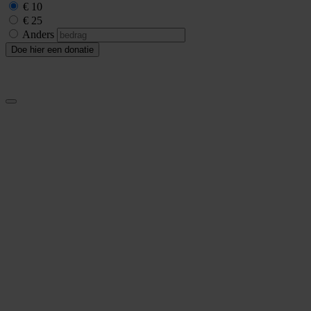
€ 10
€ 25
Anders
Doe hier een donatie