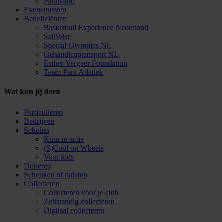
Parapaard
Evenementen
Beneficiënten
Basketball Experience Nederland
SailWise
Special Olympics NL
Gehandicaptensport NL
Esther Vergeer Foundation
Team Para Atletiek
Wat kun jij doen
Particulieren
Bedrijven
Scholen
Kom in actie
(S)Cool on Wheels
Voor kids
Doneren
Schenken of nalaten
Collecteren
Collecteren voor je club
Zelfstandig collecteren
Digitaal collecteren