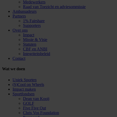
Medewerkers
Raad van Toezicht en adviesommissie
Ambassadeurs
Partners
1% Fairshare
Supporters
Over ons
Impact
Missie & Visie
Statuten
CBF en ANBI
Integriteitsbeleid
Contact
Wat we doen
Uniek Sporten
(S)Cool on Wheels
Impact maken
Sportfondsen
Dean van Kooij
GOLF
Five Five Out
Chris Vos Foundation