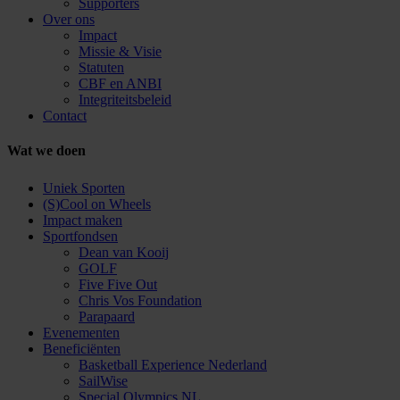
Supporters
Over ons
Impact
Missie & Visie
Statuten
CBF en ANBI
Integriteitsbeleid
Contact
Wat we doen
Uniek Sporten
(S)Cool on Wheels
Impact maken
Sportfondsen
Dean van Kooij
GOLF
Five Five Out
Chris Vos Foundation
Parapaard
Evenementen
Beneficiënten
Basketball Experience Nederland
SailWise
Special Olympics NL