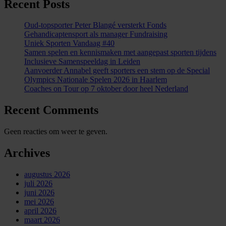
Recent Posts
Oud-topsporter Peter Blangé versterkt Fonds
Gehandicaptensport als manager Fundraising
Uniek Sporten Vandaag #40
Samen spelen en kennismaken met aangepast sporten tijdens
Inclusieve Samenspeeldag in Leiden
Aanvoerder Annabel geeft sporters een stem op de Special
Olympics Nationale Spelen 2026 in Haarlem
Coaches on Tour op 7 oktober door heel Nederland
Recent Comments
Geen reacties om weer te geven.
Archives
augustus 2026
juli 2026
juni 2026
mei 2026
april 2026
maart 2026