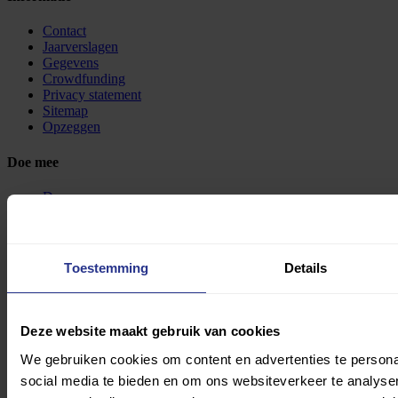
Contact
Jaarverslagen
Gegevens
Crowdfunding
Privacy statement
Sitemap
Opzeggen
Doe mee
Doneren
Start een actie
Collecteren
Partner worden
Voor scholen
Toestemming
Details
Blijf op de hoogte
Abonneer je op onze nieuwsbrief en blijf op de hoogte van onze
Deze website maakt gebruik van cookies
ontwikkelingen.
We gebruiken cookies om content en advertenties te persona
Email
(Vereist)
social media te bieden en om ons websiteverkeer te analyse