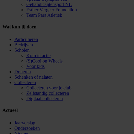
Gehandicaptensport NL
Esther Vergeer Foundation
Team Para Atletiek
Wat kun jij doen
Particulieren
Bedrijven
Scholen
Kom in actie
(S)Cool on Wheels
Voor kids
Doneren
Schenken of nalaten
Collecteren
Collecteren voor je club
Zelfstandig collecteren
Digitaal collecteren
Actueel
Jaarverslag
Onderzoeken
Nieuws