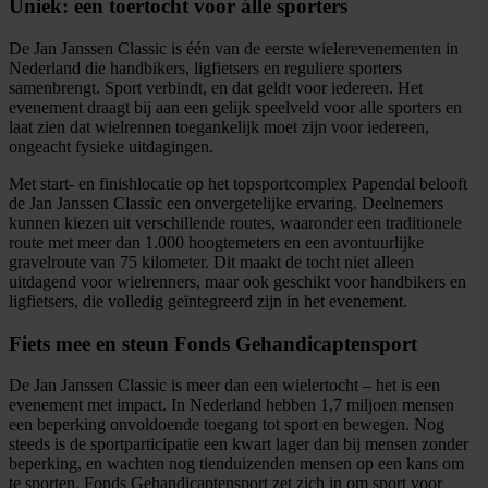
Uniek: een toertocht voor álle sporters
De Jan Janssen Classic is één van de eerste wielerevenementen in
Nederland die handbikers, ligfietsers en reguliere sporters
samenbrengt. Sport verbindt, en dat geldt voor iedereen. Het
evenement draagt bij aan een gelijk speelveld voor alle sporters en
laat zien dat wielrennen toegankelijk moet zijn voor iedereen,
ongeacht fysieke uitdagingen.
Met start- en finishlocatie op het topsportcomplex Papendal belooft
de Jan Janssen Classic een onvergetelijke ervaring. Deelnemers
kunnen kiezen uit verschillende routes, waaronder een traditionele
route met meer dan 1.000 hoogtemeters en een avontuurlijke
gravelroute van 75 kilometer. Dit maakt de tocht niet alleen
uitdagend voor wielrenners, maar ook geschikt voor handbikers en
ligfietsers, die volledig geïntegreerd zijn in het evenement.
Fiets mee en steun Fonds Gehandicaptensport
De Jan Janssen Classic is meer dan een wielertocht – het is een
evenement met impact. In Nederland hebben 1,7 miljoen mensen
een beperking onvoldoende toegang tot sport en bewegen. Nog
steeds is de sportparticipatie een kwart lager dan bij mensen zonder
beperking, en wachten nog tienduizenden mensen op een kans om
te sporten. Fonds Gehandicaptensport zet zich in om sport voor