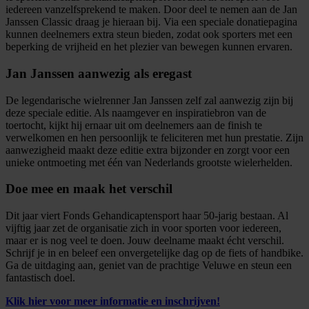
iedereen vanzelfsprekend te maken. Door deel te nemen aan de Jan
Janssen Classic draag je hieraan bij. Via een speciale donatiepagina
kunnen deelnemers extra steun bieden, zodat ook sporters met een
beperking de vrijheid en het plezier van bewegen kunnen ervaren.
Jan Janssen aanwezig als eregast
De legendarische wielrenner Jan Janssen zelf zal aanwezig zijn bij
deze speciale editie. Als naamgever en inspiratiebron van de
toertocht, kijkt hij ernaar uit om deelnemers aan de finish te
verwelkomen en hen persoonlijk te feliciteren met hun prestatie. Zijn
aanwezigheid maakt deze editie extra bijzonder en zorgt voor een
unieke ontmoeting met één van Nederlands grootste wielerhelden.
Doe mee en maak het verschil
Dit jaar viert Fonds Gehandicaptensport haar 50-jarig bestaan. Al
vijftig jaar zet de organisatie zich in voor sporten voor iedereen,
maar er is nog veel te doen. Jouw deelname maakt écht verschil.
Schrijf je in en beleef een onvergetelijke dag op de fiets of handbike.
Ga de uitdaging aan, geniet van de prachtige Veluwe en steun een
fantastisch doel.
Klik hier voor meer informatie en inschrijven!