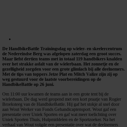
De HandbikeBattle Trainingsdag op wieler- en skeelercentrum
de Nedereindse Berg was afgelopen zaterdag een groot succes.
Maar liefst dertien teams met in totaal 119 handbikers knalden
over het strakke asfalt van de wielerbaan. Het zonnetje en de
gezelligheid zorgden voor een grote glimlach bij alle deelnemers.
Met de tips van toppers Jetze Plat en Mitch Valize zijn zij op
weg gestuurd voor de laatste voorbereidingen op de
HandbikeBattle op 26 juni.
Om 11:00 uur kwamen de teams aan in een grote tent bij de
wielerbaan. De dag werd geopend met een kort praatje van Rogier
Broeksteeg van de HandbikeBattle. Hij gaf het stokje al snel door
aan Wout Werker van Fonds Gehandicaptensport. Wout gaf een
presentatie over Uniek Sporten en gaf wat meer toelichting over
Uniek Sporten Thuis, Hulpmiddelen en de Sportzoeker. Na het
verhaal van Wout volgde een presentatie over wat de deelnemers