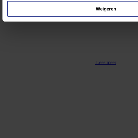
Oud-topsporter Peter Blangé versterkt Fonds
Gehandicaptensport als manager Fundraising
Weigeren
Lees meer