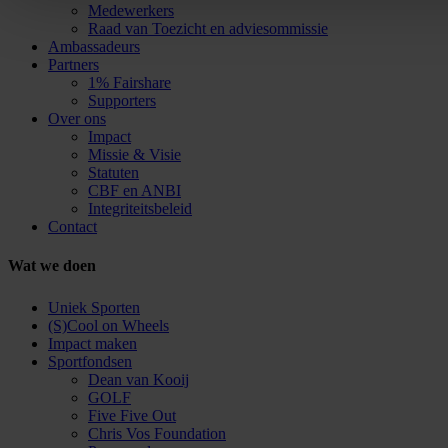
Medewerkers
Raad van Toezicht en adviesommissie
Ambassadeurs
Partners
1% Fairshare
Supporters
Over ons
Impact
Missie & Visie
Statuten
CBF en ANBI
Integriteitsbeleid
Contact
Wat we doen
Uniek Sporten
(S)Cool on Wheels
Impact maken
Sportfondsen
Dean van Kooij
GOLF
Five Five Out
Chris Vos Foundation