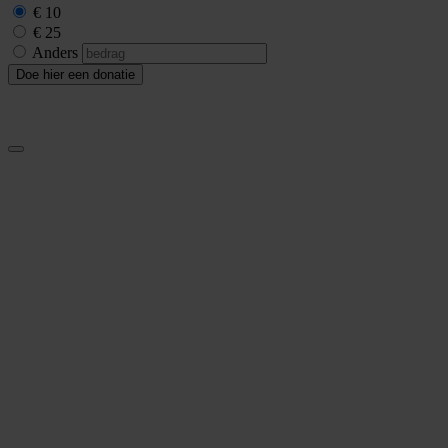
€ 10
€ 25
Anders
Doe hier een donatie