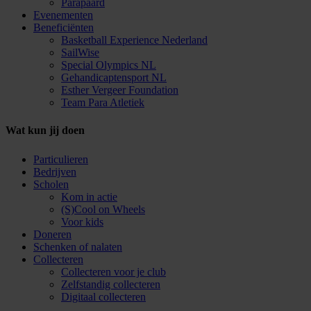
Parapaard
Evenementen
Beneficiënten
Basketball Experience Nederland
SailWise
Special Olympics NL
Gehandicaptensport NL
Esther Vergeer Foundation
Team Para Atletiek
Wat kun jij doen
Particulieren
Bedrijven
Scholen
Kom in actie
(S)Cool on Wheels
Voor kids
Doneren
Schenken of nalaten
Collecteren
Collecteren voor je club
Zelfstandig collecteren
Digitaal collecteren