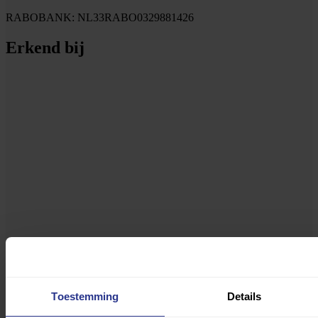
RABOBANK: NL33RABO0329881426
Erkend bij
Maak sport eerlijk
Toestemming
Details