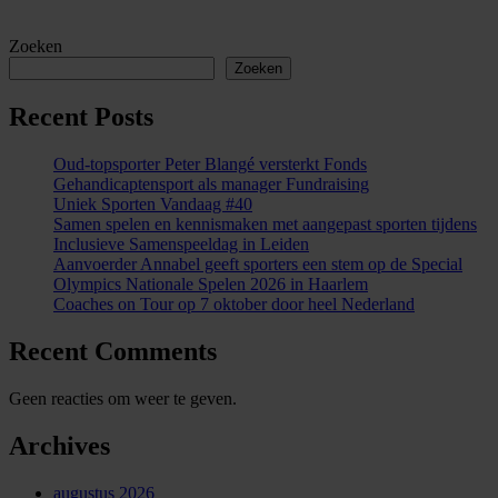
Zoeken
Zoeken
Recent Posts
Oud-topsporter Peter Blangé versterkt Fonds
Gehandicaptensport als manager Fundraising
Uniek Sporten Vandaag #40
Samen spelen en kennismaken met aangepast sporten tijdens
Inclusieve Samenspeeldag in Leiden
Aanvoerder Annabel geeft sporters een stem op de Special
Olympics Nationale Spelen 2026 in Haarlem
Coaches on Tour op 7 oktober door heel Nederland
Recent Comments
Geen reacties om weer te geven.
Archives
augustus 2026