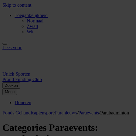
Skip to content
Toegankelijkheid
Normaal
Zwart
Wit
Lees voor
Uniek Sporten
Proud Funding Club
Zoeken
Menu
Doneren
Fonds Gehandicaptensport
/
Paranieuws
/
Paraevents
/
Parabadminton
Categories Paraevents: