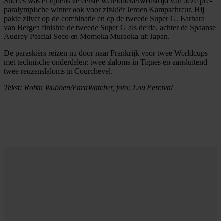
Succes was er tijdens de eerste wereldbekerwedstrijd van deze pre-
paralympische winter ook voor zitskiër Jeroen Kampschreur. Hij
pakte zilver op de combinatie en op de tweede Super G. Barbara
van Bergen finishte de tweede Super G als derde, achter de Spaanse
Audrey Pascial Seco en Momoka Muraoka uit Japan.
De paraskiërs reizen nu door naar Frankrijk voor twee Worldcups
met technische onderdelen: twee slaloms in Tignes en aansluitend
twee reuzenslaloms in Courchevel.
Tekst: Robin Wubben/ParaWatcher, foto: Lou Percival