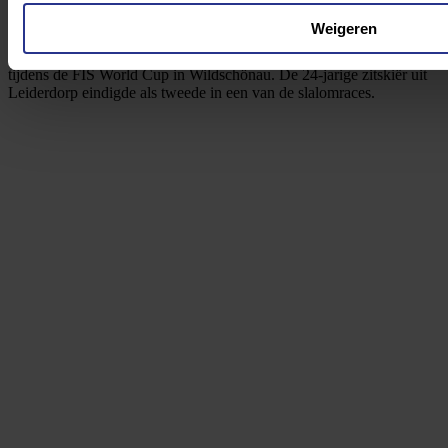
maandag 4 maart 2024
Weigeren
Jeroen Kampschreur heeft de enige Nederlandse medaille veroverde
tijdens de FIS World Cup in Wildschönau. De 24-jarige zitskiër uit
Leiderdorp eindigde als tweede in een van de slalomraces.