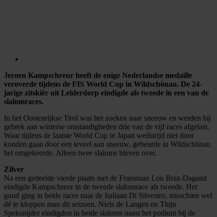
Jeroen Kampschreur heeft de enige Nederlandse medaille
veroverde tijdens de FIS World Cup in Wildschönau. De 24-
jarige zitskiër uit Leiderdorp eindigde als tweede in een van de
slalomraces.
In het Oostenrijkse Tirol was het zoeken naar sneeuw en werden bij
gebrek aan winterse omstandigheden drie van de vijf races afgelast.
Waar tijdens de laatste World Cup in Japan wedstrijd niet door
konden gaan door een teveel aan sneeuw, gebeurde in Wildschönau
het omgekeerde. Alleen twee slaloms bleven over.
Zilver
Na een gedeelde vierde plaats met de Fransman Lou Braz-Dagand
eindigde Kampschreur in de tweede slalomrace als tweede. Het
goud ging in beide races naar de Italiaan Di Silvestro, misschien wel
dé te kloppen man dit seizoen. Niels de Langen en Thijn
Speksnijder eindigden in beide slaloms naast het podium bij de