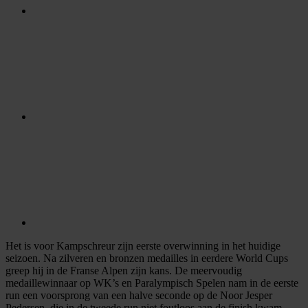
Het is voor Kampschreur zijn eerste overwinning in het huidige
seizoen. Na zilveren en bronzen medailles in eerdere World Cups
greep hij in de Franse Alpen zijn kans. De meervoudig
medaillewinnaar op WK’s en Paralympisch Spelen nam in de eerste
run een voorsprong van een halve seconde op de Noor Jesper
Pedersen, die in de tweede run niet foutloos aan de finish kwam.