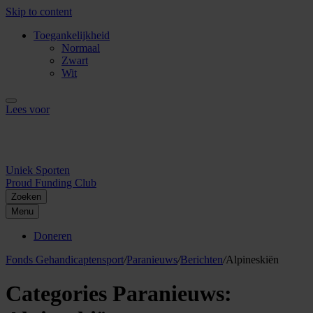
Skip to content
Toegankelijkheid
Normaal
Zwart
Wit
Lees voor
Uniek Sporten
Proud Funding Club
Zoeken
Menu
Doneren
Fonds Gehandicaptensport
/
Paranieuws
/
Berichten
/
Alpineskiën
Categories Paranieuws: