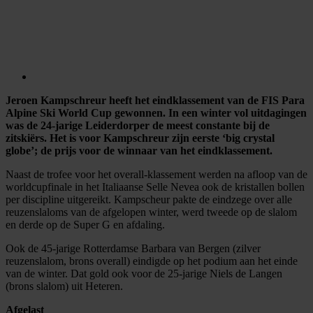
Jeroen Kampschreur heeft het eindklassement van de FIS Para
Alpine Ski World Cup gewonnen. In een winter vol uitdagingen
was de 24-jarige Leiderdorper de meest constante bij de
zitskiërs. Het is voor Kampschreur zijn eerste ‘big crystal
globe’; de prijs voor de winnaar van het eindklassement.
Naast de trofee voor het overall-klassement werden na afloop van de
worldcupfinale in het Italiaanse Selle Nevea ook de kristallen bollen
per discipline uitgereikt. Kampscheur pakte de eindzege over alle
reuzenslaloms van de afgelopen winter, werd tweede op de slalom
en derde op de Super G en afdaling.
Ook de 45-jarige Rotterdamse Barbara van Bergen (zilver
reuzenslalom, brons overall) eindigde op het podium aan het einde
van de winter. Dat gold ook voor de 25-jarige Niels de Langen
(brons slalom) uit Heteren.
Afgelast