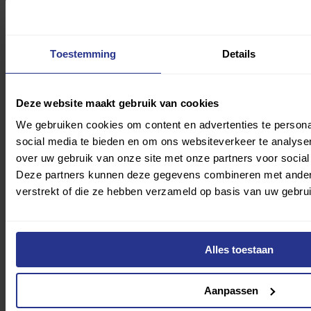
Met welk bedrag wil je ons steunen?
Toestemming
Details
€ 5
€ 10
€ 25
€ 50
Deze website maakt gebruik van cookies
Kies zelf een bedrag
We gebruiken cookies om content en advertenties te persona
Doneer nu
social media te bieden en om ons websiteverkeer te analyse
over uw gebruik van onze site met onze partners voor social
Deze partners kunnen deze gegevens combineren met andere 
verstrekt of die ze hebben verzameld op basis van uw gebru
Nieuwsbericht
Alles toestaan
Weer speelt zitskiërs parten; zilver voor
Aanpassen
Kampschreur