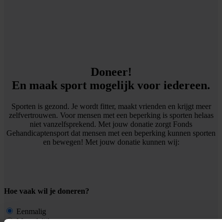
Doneer!
En maak sport mogelijk voor iedereen.
Sporten is gezond. Je wordt fitter, maakt vrienden en krijgt meer
zelfvertrouwen. Voor mensen met een beperking is sporten helaas
niet vanzelfsprekend. Met jouw donatie zorgt Fonds
Gehandicaptensport dat mensen met een beperking kunnen sporten
en bewegen! Met jouw donatie kunnen wij:
Hoe vaak wil je doneren?
Eenmalig
Maandelijks