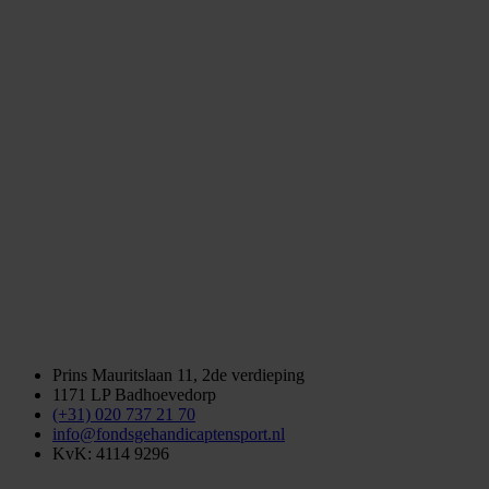
Prins Mauritslaan 11, 2de verdieping
1171 LP Badhoevedorp
(+31) 020 737 21 70
info@fondsgehandicaptensport.nl
KvK: 4114 9296