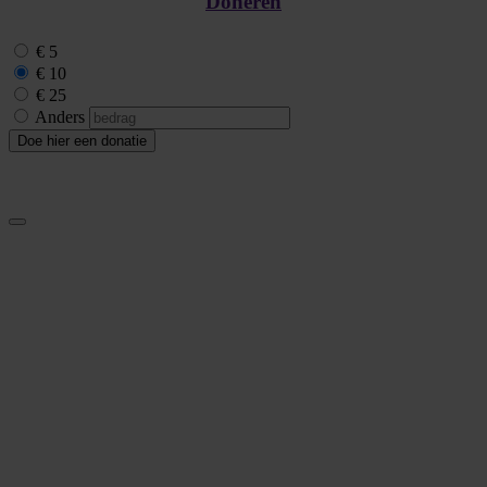
Doneren
€ 5
€ 10
€ 25
Anders
Doe hier een donatie