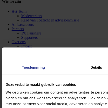
Wie we zijn
Het Team
Medewerkers
Raad van Toezicht en adviesommissie
Ambassadeurs
Partners
1% Fairshare
Supporters
Over ons
Impact
Missie & Visie
Statuten
CBF en ANBI
Integriteitsbeleid
Toestemming
Details
Contact
Wat we doen
Deze website maakt gebruik van cookies
Uniek Sporten
(S)Cool on Wheels
We gebruiken cookies om content en advertenties te personal
Impact maken
bieden en om ons websiteverkeer te analyseren. Ook delen w
Sportfondsen
met onze partners voor social media, adverteren en analys
Dean van Kooij