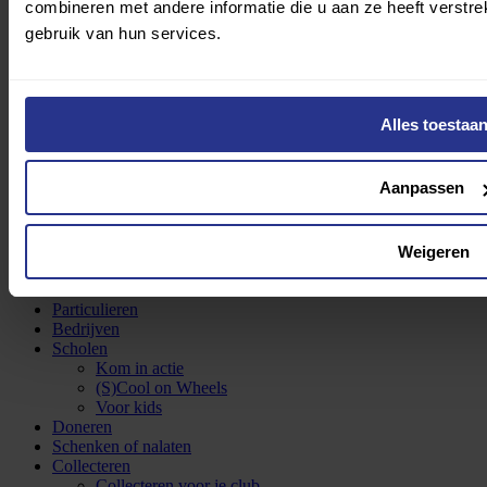
GOLF
combineren met andere informatie die u aan ze heeft verstr
Five Five Out
gebruik van hun services.
Chris Vos Foundation
Parapaard
Evenementen
Beneficiënten
Basketball Experience Nederland
Alles toestaa
SailWise
Special Olympics NL
Gehandicaptensport NL
Aanpassen
Esther Vergeer Foundation
Team Para Atletiek
Weigeren
Wat kun jij doen
Particulieren
Bedrijven
Scholen
Kom in actie
(S)Cool on Wheels
Voor kids
Doneren
Schenken of nalaten
Collecteren
Collecteren voor je club