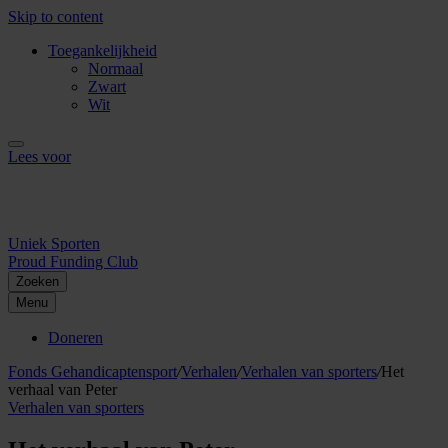
Skip to content
Toegankelijkheid
Normaal
Zwart
Wit
Lees voor
Uniek Sporten
Proud Funding Club
Zoeken
Menu
Doneren
Fonds Gehandicaptensport
/
Verhalen
/
Verhalen van sporters
/
Het
verhaal van Peter
Verhalen van sporters