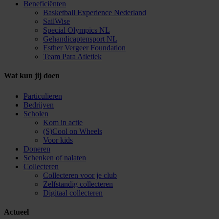
Beneficiënten
Basketball Experience Nederland
SailWise
Special Olympics NL
Gehandicaptensport NL
Esther Vergeer Foundation
Team Para Atletiek
Wat kun jij doen
Particulieren
Bedrijven
Scholen
Kom in actie
(S)Cool on Wheels
Voor kids
Doneren
Schenken of nalaten
Collecteren
Collecteren voor je club
Zelfstandig collecteren
Digitaal collecteren
Actueel