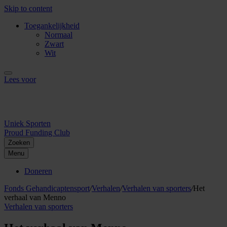
Skip to content
Toegankelijkheid
Normaal
Zwart
Wit
Lees voor
Uniek Sporten
Proud Funding Club
Zoeken
Menu
Doneren
Fonds Gehandicaptensport
/
Verhalen
/
Verhalen van sporters
/
Het
verhaal van Menno
Verhalen van sporters