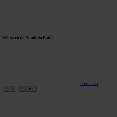
Wilma en de HandbikeBattle
Lees meer
1
...
2
3
8
Next