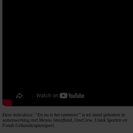
Deze mini-docu: “En nu is het rammen!” is tot stand gekomen in
samenwerking met Menno Streefland, OneCrew, Uniek Sporten en
Fonds Gehandicaptensport.