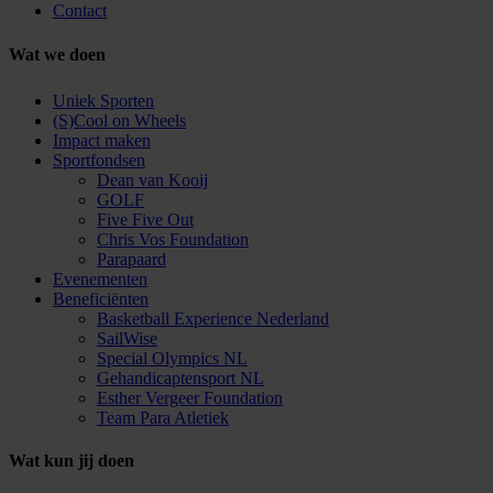
Contact
Wat we doen
Uniek Sporten
(S)Cool on Wheels
Impact maken
Sportfondsen
Dean van Kooij
GOLF
Five Five Out
Chris Vos Foundation
Parapaard
Evenementen
Beneficiënten
Basketball Experience Nederland
SailWise
Special Olympics NL
Gehandicaptensport NL
Esther Vergeer Foundation
Team Para Atletiek
Wat kun jij doen