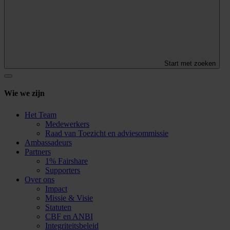
Start met zoeken
Wie we zijn
Het Team
Medewerkers
Raad van Toezicht en adviesommissie
Ambassadeurs
Partners
1% Fairshare
Supporters
Over ons
Impact
Missie & Visie
Statuten
CBF en ANBI
Integriteitsbeleid