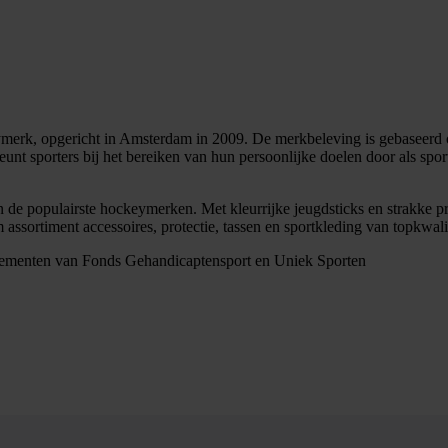
ymerk, opgericht in Amsterdam in 2009. De merkbeleving is gebaseerd o
unt sporters bij het bereiken van hun persoonlijke doelen door als spor
an de populairste hockeymerken. Met kleurrijke jeugdsticks en strakke pr
 assortiment accessoires, protectie, tassen en sportkleding van topkwalit
nementen van Fonds Gehandicaptensport en Uniek Sporten