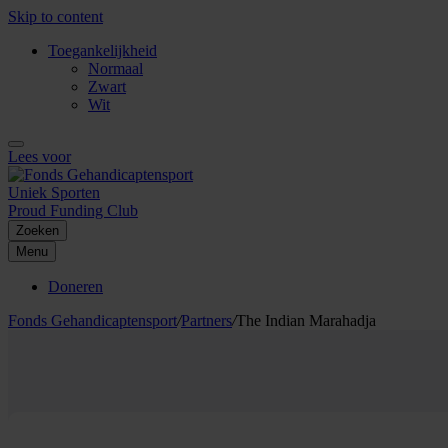
Skip to content
Toegankelijkheid
Normaal
Zwart
Wit
Lees voor
Uniek Sporten
Proud Funding Club
Zoeken
Menu
Doneren
Fonds Gehandicaptensport
/
Partners
/
The Indian Marahadja