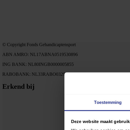
© Copyright Fonds Gehandicaptensport
ABN AMRO: NL17ABNA0519530896
ING BANK: NL80INGB0000005855
RABOBANK: NL33RABO0329881426
Erkend bij
Toestemming
Deze website maakt gebruik