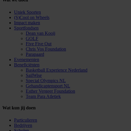
Uniek Sporten
(S)Cool on Wheels
Impact maken
Sportfondsen
Dean van Kooij
GOLF
Five Five Out
Chris Vos Foundation
Parapaard
Evenementen
Beneficiënten
Basketball Experience Nederland
SailWise
Special Olympics NL
Gehandicaptensport NL
Esther Vergeer Foundation
Team Para Atletiek
Wat kun jij doen
Particulieren
Bedrijven
Scholen