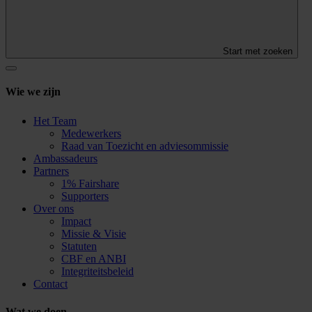
Start met zoeken
Wie we zijn
Het Team
Medewerkers
Raad van Toezicht en adviesommissie
Ambassadeurs
Partners
1% Fairshare
Supporters
Over ons
Impact
Missie & Visie
Statuten
CBF en ANBI
Integriteitsbeleid
Contact
Wat we doen