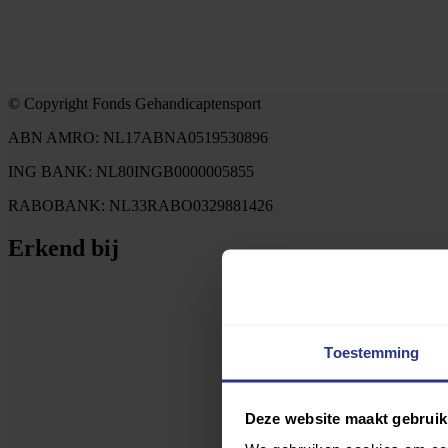
© Copyright Fonds Gehandicaptensport
ABN AMRO: NL17ABNA0519530896
ING BANK: NL80INGB0000005855
RABOBANK: NL33RABO0329881426
Erkend bij
Toestemming
Deze website maakt gebruik