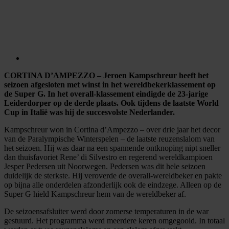
CORTINA D’AMPEZZO – Jeroen Kampschreur heeft het
seizoen afgesloten met winst in het wereldbekerklassement op
de Super G. In het overall-klassement eindigde de 23-jarige
Leiderdorper op de derde plaats. Ook tijdens de laatste World
Cup in Italië was hij de succesvolste Nederlander.
Kampschreur won in Cortina d’Ampezzo – over drie jaar het decor
van de Paralympische Winterspelen – de laatste reuzenslalom van
het seizoen. Hij was daar na een spannende ontknoping nipt sneller
dan thuisfavoriet Rene’ di Silvestro en regerend wereldkampioen
Jesper Pedersen uit Noorwegen. Pedersen was dit hele seizoen
duidelijk de sterkste. Hij veroverde de overall-wereldbeker en pakte
op bijna alle onderdelen afzonderlijk ook de eindzege. Alleen op de
Super G hield Kampschreur hem van de wereldbeker af.
De seizoensafsluiter werd door zomerse temperaturen in de war
gestuurd. Het programma werd meerdere keren omgegooid. In totaal