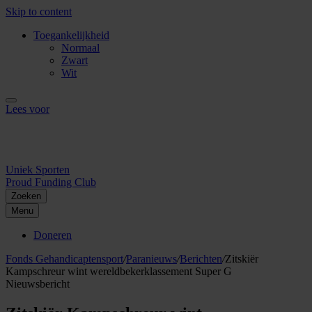
Skip to content
Toegankelijkheid
Normaal
Zwart
Wit
Lees voor
Uniek Sporten
Proud Funding Club
Zoeken
Menu
Doneren
Fonds Gehandicaptensport
/
Paranieuws
/
Berichten
/
Zitskiër
Kampschreur wint wereldbekerklassement Super G
Nieuwsbericht