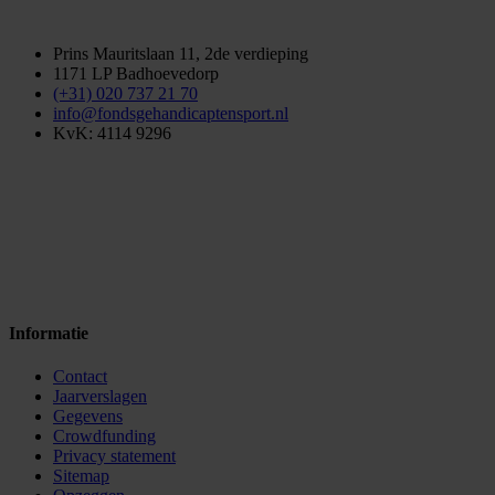
Prins Mauritslaan 11, 2de verdieping
1171 LP Badhoevedorp
(+31) 020 737 21 70
info@fondsgehandicaptensport.nl
KvK: 4114 9296
Informatie
Contact
Jaarverslagen
Gegevens
Crowdfunding
Privacy statement
Sitemap