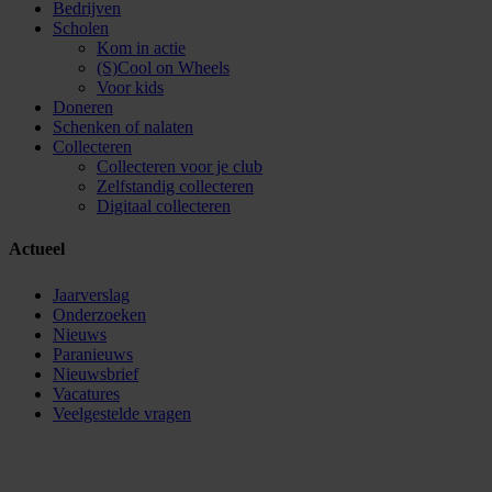
Bedrijven
Scholen
Kom in actie
(S)Cool on Wheels
Voor kids
Doneren
Schenken of nalaten
Collecteren
Collecteren voor je club
Zelfstandig collecteren
Digitaal collecteren
Actueel
Jaarverslag
Onderzoeken
Nieuws
Paranieuws
Nieuwsbrief
Vacatures
Veelgestelde vragen