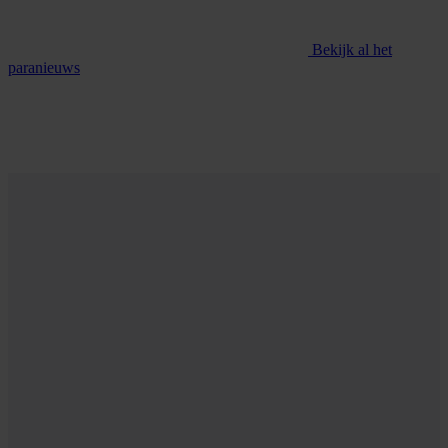
Bekijk al het
paranieuws