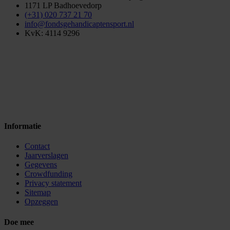
1171 LP Badhoevedorp
(+31) 020 737 21 70
info@fondsgehandicaptensport.nl
KvK: 4114 9296
Informatie
Contact
Jaarverslagen
Gegevens
Crowdfunding
Privacy statement
Sitemap
Opzeggen
Doe mee