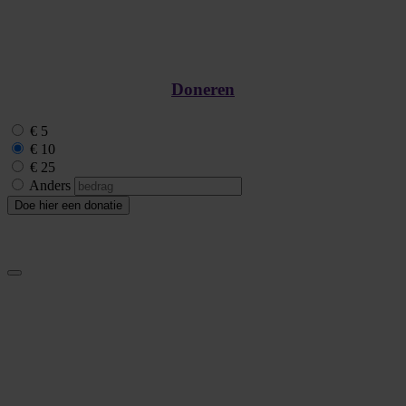
Doneren
€ 5
€ 10
€ 25
Anders
Doe hier een donatie