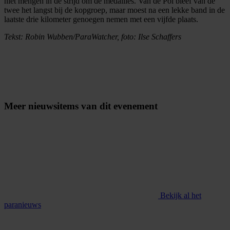
niet mengen in de strijd om de medailles. Van de Pol bleef van de
twee het langst bij de kopgroep, maar moest na een lekke band in de
laatste drie kilometer genoegen nemen met een vijfde plaats.
Tekst: Robin Wubben/ParaWatcher, foto: Ilse Schaffers
Meer nieuwsitems van dit evenement
Bekijk al het
paranieuws