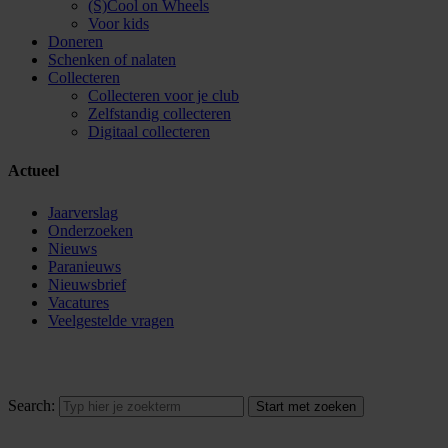
(S)Cool on Wheels
Voor kids
Doneren
Schenken of nalaten
Collecteren
Collecteren voor je club
Zelfstandig collecteren
Digitaal collecteren
Actueel
Jaarverslag
Onderzoeken
Nieuws
Paranieuws
Nieuwsbrief
Vacatures
Veelgestelde vragen
Search: