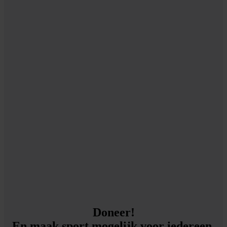
Doneer!
En maak sport mogelijk voor iedereen.