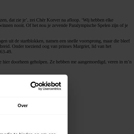
ezen, dat zie je’, zei Chèr Korver na afloop. ‘Wij hebben elke
 winnen nooit. Of het nou je zevende Paralympische Spelen zijn of je
gen uit de startblokken, namen een snelle voorsprong, maar die bleef
breid. Onder toeziend oog van prinses Margriet, lid van het
 63-49.
eft me hier doorheen geholpen. Ze hebben me aangemoedigd, veren in m’n
Over