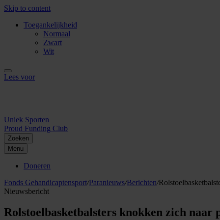
Skip to content
Toegankelijkheid
Normaal
Zwart
Wit
Lees voor
Uniek Sporten
Proud Funding Club
Zoeken
Menu
Doneren
Fonds Gehandicaptensport
/
Paranieuws
/
Berichten
/
Rolstoelbasketbals
Nieuwsbericht
Rolstoelbasketbalsters knokken zich naar