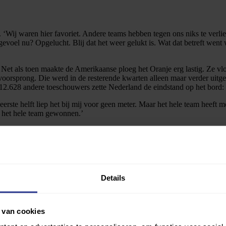
g. ‘Wij waren hier favoriet. Andere teams hebben tegen ons niks te verli
evoel nu? Opgelucht. Blij dat het weer gelukt is. Wat dat betreft went
 Net als toen maakte de Amerikaanse ploeg het Oranje erg lastig. Ze vlo
voorsprong. Die werd in de resterende kwarten alleen maar verder uitge
 12.628 andere toeschouwers zette Nederland de eindstand op het bord:
e eerste helft liep het bij mij voor geen meter. Maar het hele team he
t het hele team gewonnen.’
Details
 van cookies