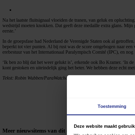
Na het laatste fluitsignaal vloeiden de tranen, van geluk en opluchtin
wedstrijd moeten knokken. Dat geeft deze medaille extra glans. Mijn g
eerste.’
In de groepsfase had Nederland de Verenigde Staten ook al getroffen.
beperkt tot vier punten. Al bij rust was de score omgebogen naar een 
erebestuur van het Internationaal Paralympisch Comité (IPC), en nog
‘Ik ben zo blij dat het weer gelukt is’, erkende ook Bo Kramer. ‘In d
kont gestoken en uiteindelijk ging het beter. We hebben deze echt me
Tekst: Robin Wubben/ParaWatcher, foto: Ilse Schaffers
Toestemming
Deze website maakt gebruik
Meer nieuwsitems van dit evenement