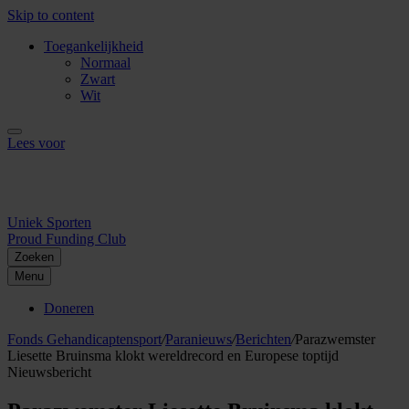
Skip to content
Toegankelijkheid
Normaal
Zwart
Wit
Lees voor
Uniek Sporten
Proud Funding Club
Zoeken
Menu
Doneren
Fonds Gehandicaptensport
/
Paranieuws
/
Berichten
/
Parazwemster
Liesette Bruinsma klokt wereldrecord en Europese toptijd
Nieuwsbericht