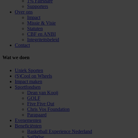
1% Fairshare
Supporters
Over ons
Impact
Missie & Visie
Statuten
CBF en ANBI
Integriteitsbeleid
Contact
Wat we doen
Uniek Sporten
(S)Cool on Wheels
Impact maken
Sportfondsen
Dean van Kooij
GOLF
Five Five Out
Chris Vos Foundation
Parapaard
Evenementen
Beneficiënten
Basketball Experience Nederland
SailWise