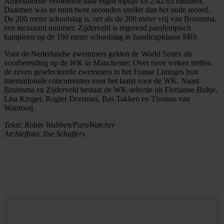
Amersfoortse verbeterde haar eigen toptijd tot 2:42.65 minuten.
Daarmee was ze ruim twee seconden sneller dan het oude record.
De 200 meter schoolslag is, net als de 200 meter vrij van Bruinsma,
een incourant nummer. Zijderveld is regerend paralympisch
kampioen op de 100 meter schoolslag in handicapklasse SB9.
Voor de Nederlandse zwemmers gelden de World Series als
voorbereiding op de WK in Manchester. Over twee weken treffen
de zeven geselecteerde zwemmers in het Franse Limoges hun
internationale concurrenten voor het laatst voor de WK. Naast
Bruinsma en Zijderveld bestaat de WK-selectie uit Florianne Bultje,
Lisa Kruger, Rogier Dorsman, Bas Takken en Thomas van
Wanrooij.
Tekst: Robin Wubben/ParaWatcher
Archieffoto: Ilse Schaffers