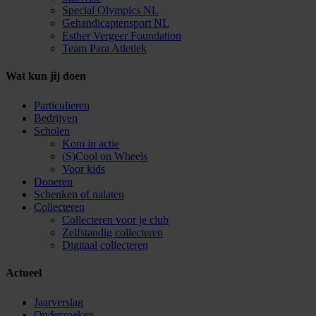
Special Olympics NL
Gehandicaptensport NL
Esther Vergeer Foundation
Team Para Atletiek
Wat kun jij doen
Particulieren
Bedrijven
Scholen
Kom in actie
(S)Cool on Wheels
Voor kids
Doneren
Schenken of nalaten
Collecteren
Collecteren voor je club
Zelfstandig collecteren
Digitaal collecteren
Actueel
Jaarverslag
Onderzoeken