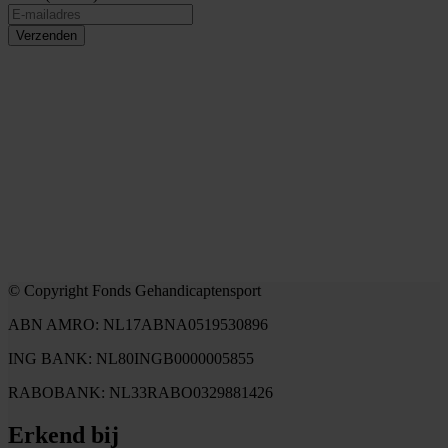
Verzenden
© Copyright Fonds Gehandicaptensport
ABN AMRO: NL17ABNA0519530896
ING BANK: NL80INGB0000005855
RABOBANK: NL33RABO0329881426
Erkend bij