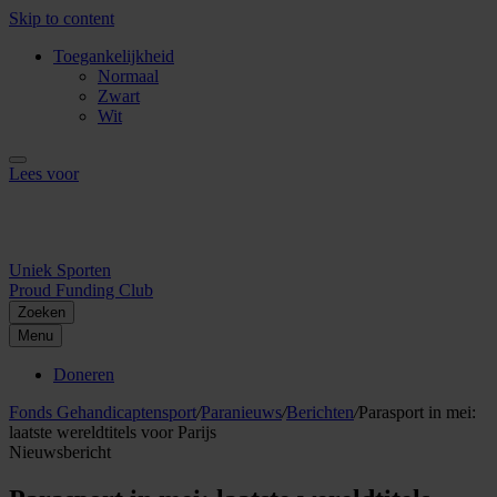
Skip to content
Toegankelijkheid
Normaal
Zwart
Wit
Lees voor
Uniek Sporten
Proud Funding Club
Zoeken
Menu
Doneren
Fonds Gehandicaptensport
/
Paranieuws
/
Berichten
/
Parasport in mei:
laatste wereldtitels voor Parijs
Nieuwsbericht