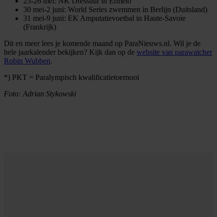
23-26 mei: NK Dressuur in Ermelo
30 mei-2 juni: World Series zwemmen in Berlijn (Duitsland)
31 mei-9 juni: EK Amputatievoetbal in Haute-Savoie
(Frankrijk)
Dit en meer lees je komende maand op ParaNieuws.nl. Wil je de
hele jaarkalender bekijken? Kijk dan op de
website van parawatcher
Robin Wubben
.
*) PKT = Paralympisch kwalificatietoernooi
Foto: Adrian Stykowski