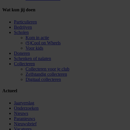
Wat kun jij doen
Particulieren
Bedrijven
Scholen
Kom in actie
(S)Cool on Wheels
Voor kids
Doneren
Schenken of nalaten
Collecteren
Collecteren voor je club
Zelfstandig collecteren
Digitaal collecteren
Actueel
Jaarverslag
Onderzoeken
Nieuws
Paranieuws
Nieuwsbrief
Vacatures