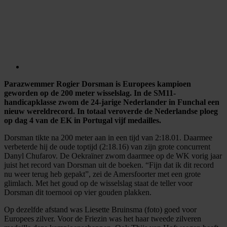
Parazwemmer Rogier Dorsman is Europees kampioen
geworden op de 200 meter wisselslag. In de SM11-
handicapklasse zwom de 24-jarige Nederlander in Funchal een
nieuw wereldrecord. In totaal veroverde de Nederlandse ploeg
op dag 4 van de EK in Portugal vijf medailles.
Dorsman tikte na 200 meter aan in een tijd van 2:18.01. Daarmee
verbeterde hij de oude toptijd (2:18.16) van zijn grote concurrent
Danyl Chufarov. De Oekraïner zwom daarmee op de WK vorig jaar
juist het record van Dorsman uit de boeken. “Fijn dat ik dit record
nu weer terug heb gepakt”, zei de Amersfoorter met een grote
glimlach. Met het goud op de wisselslag staat de teller voor
Dorsman dit toernooi op vier gouden plakken.
Op dezelfde afstand was Liesette Bruinsma (foto) goed voor
Europees zilver. Voor de Friezin was het haar tweede zilveren