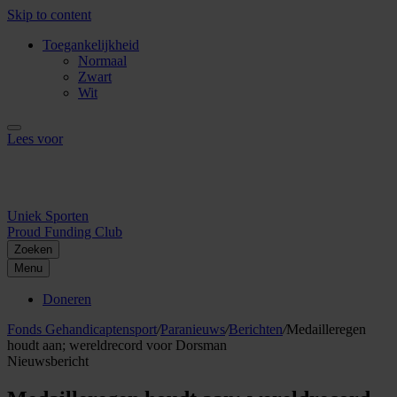
Skip to content
Toegankelijkheid
Normaal
Zwart
Wit
Lees voor
Uniek Sporten
Proud Funding Club
Zoeken
Menu
Doneren
Fonds Gehandicaptensport
/
Paranieuws
/
Berichten
/
Medailleregen
houdt aan; wereldrecord voor Dorsman
Nieuwsbericht