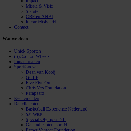
Impact
Missie & Visie
Statuten
CBF en ANBI
Integriteitsbeleid
Contact
Wat we doen
Uniek Sporten
(S)Cool on Wheels
Impact maken
Sportfondsen
Dean van Kooij
GOLF
Five Five Out
Chris Vos Foundation
Parapaard
Evenementen
Beneficiënten
Basketball Experience Nederland
SailWise
Special Olympics NL
Gehandicaptensport NL
Esther Vergeer Foundation