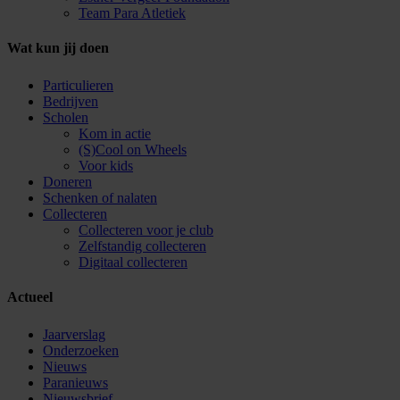
Team Para Atletiek
Wat kun jij doen
Particulieren
Bedrijven
Scholen
Kom in actie
(S)Cool on Wheels
Voor kids
Doneren
Schenken of nalaten
Collecteren
Collecteren voor je club
Zelfstandig collecteren
Digitaal collecteren
Actueel
Jaarverslag
Onderzoeken
Nieuws
Paranieuws
Nieuwsbrief