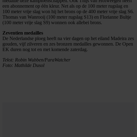
medaille deze kampioenschappen. Ook Thijs van Hofweegen heeft
een abonnement op één kleur. Net als op de 100 meter rugslag en
100 meter vrije slag won hij het brons op de 400 meter vrije slag S6.
Thomas van Wanrooij (100 meter rugslag S13) en Florianne Bultje
(100 meter vrije slag S9) wonnen ook allebei brons.
Zeventien medailles
De Nederlandse ploeg heeft na vier dagen op het eiland Madeira zes
gouden, vijf zilveren en zes bronzen medailles gewonnen. De Open
EK duren nog tot en met komende zaterdag.
Tekst: Robin Wubben/ParaWatcher
Foto: Mathilde Dusol