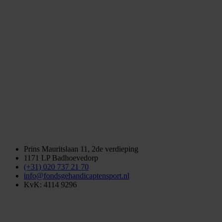
Prins Mauritslaan 11, 2de verdieping
1171 LP Badhoevedorp
(+31) 020 737 21 70
info@fondsgehandicaptensport.nl
KvK: 4114 9296