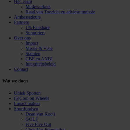
Het Team
Medewerkers
Raad van Toezicht en adviesommissie
Ambassadeurs
Partners
1% Fairshare
Supporters
Over ons
Impact
Missie & Visie
Statuten
CBF en ANBI
Integriteitsbeleid
Contact
Wat we doen
Uniek Sporten
(S)Cool on Wheels
Impact maken
Sportfondsen
Dean van Kooij
GOLF
Five Five Out
Chris Vos Foundation