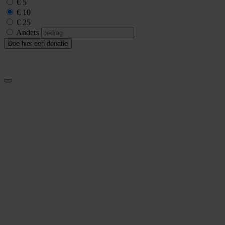
€ 5
€ 10
€ 25
Anders
Doe hier een donatie