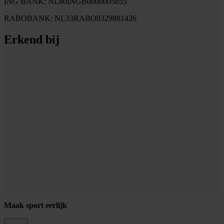
ING BANK: NL80INGB0000005855
RABOBANK: NL33RABO0329881426
Erkend bij
Maak sport eerlijk