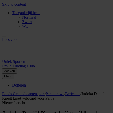
Skip to content
Toegankelijkheid
Normaal
Zwart
Wit
Lees voor
Uniek Sporten
Proud Funding Club
Zoeken
Menu
Doneren
Fonds Gehandicaptensport
/
Paranieuws
/
Berichten
/
Judoka Daniël
Knegt krijgt wildcard voor Parijs
Nieuwsbericht