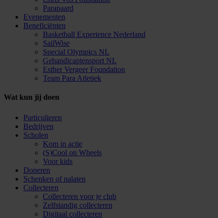
Parapaard
Evenementen
Beneficiënten
Basketball Experience Nederland
SailWise
Special Olympics NL
Gehandicaptensport NL
Esther Vergeer Foundation
Team Para Atletiek
Wat kun jij doen
Particulieren
Bedrijven
Scholen
Kom in actie
(S)Cool on Wheels
Voor kids
Doneren
Schenken of nalaten
Collecteren
Collecteren voor je club
Zelfstandig collecteren
Digitaal collecteren