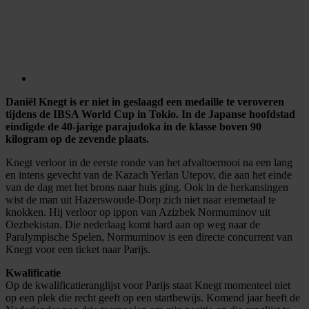
Daniël Knegt is er niet in geslaagd een medaille te veroveren
tijdens de IBSA World Cup in Tokio. In de Japanse hoofdstad
eindigde de 40-jarige parajudoka in de klasse boven 90
kilogram op de zevende plaats.
Knegt verloor in de eerste ronde van het afvaltoernooi na een lang
en intens gevecht van de Kazach Yerlan Utepov, die aan het einde
van de dag met het brons naar huis ging. Ook in de herkansingen
wist de man uit Hazerswoude-Dorp zich niet naar eremetaal te
knokken. Hij verloor op ippon van Azizbek Normuminov uit
Oezbekistan. Die nederlaag komt hard aan op weg naar de
Paralympische Spelen, Normuminov is een directe concurrent van
Knegt voor een ticket naar Parijs.
Kwalificatie
Op de kwalificatieranglijst voor Parijs staat Knegt momenteel niet
op een plek die recht geeft op een startbewijs. Komend jaar heeft de