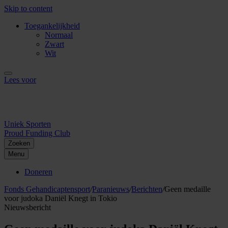
Skip to content
Toegankelijkheid
Normaal
Zwart
Wit
Lees voor
Uniek Sporten
Proud Funding Club
Zoeken
Menu
Doneren
Fonds Gehandicaptensport
/
Paranieuws
/
Berichten
/
Geen medaille
voor judoka Daniël Knegt in Tokio
Nieuwsbericht