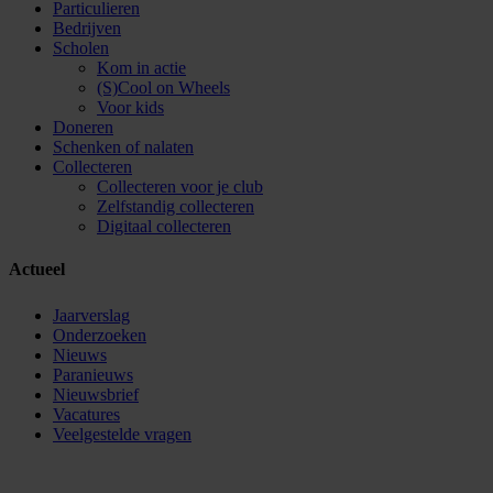
Particulieren
Bedrijven
Scholen
Kom in actie
(S)Cool on Wheels
Voor kids
Doneren
Schenken of nalaten
Collecteren
Collecteren voor je club
Zelfstandig collecteren
Digitaal collecteren
Actueel
Jaarverslag
Onderzoeken
Nieuws
Paranieuws
Nieuwsbrief
Vacatures
Veelgestelde vragen