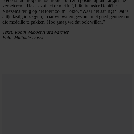
Nederlander nog drie toernooien om zijn positie op die ranglijst te
verbeteren. “Helaas zat het er niet in”, blikt trainster Daniëlle
Vriezema terug op het toernooi in Tokio. “Waar het aan ligt? Dat is
altijd lastig te zeggen, maar we waren gewoon niet goed genoeg om
die medaille te pakken. Hoe graag we dat ook willen.”
Tekst: Robin Wubben/ParaWatcher
Foto: Mathilde Dusol