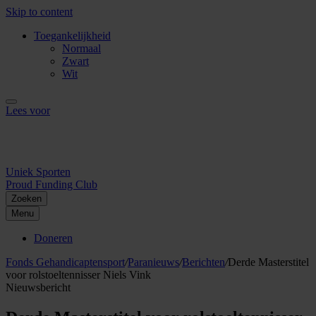
Skip to content
Toegankelijkheid
Normaal
Zwart
Wit
Lees voor
Uniek Sporten
Proud Funding Club
Zoeken
Menu
Doneren
Fonds Gehandicaptensport
/
Paranieuws
/
Berichten
/
Derde Masterstitel
voor rolstoeltennisser Niels Vink
Nieuwsbericht