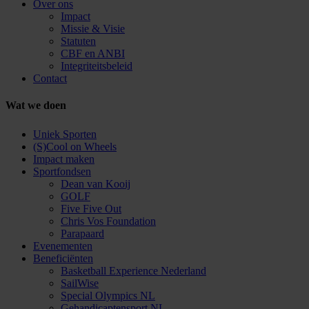
Over ons
Impact
Missie & Visie
Statuten
CBF en ANBI
Integriteitsbeleid
Contact
Wat we doen
Uniek Sporten
(S)Cool on Wheels
Impact maken
Sportfondsen
Dean van Kooij
GOLF
Five Five Out
Chris Vos Foundation
Parapaard
Evenementen
Beneficiënten
Basketball Experience Nederland
SailWise
Special Olympics NL
Gehandicaptensport NL