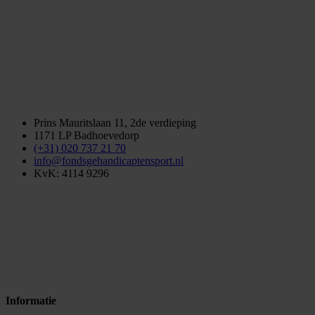
Prins Mauritslaan 11, 2de verdieping
1171 LP Badhoevedorp
(+31) 020 737 21 70
info@fondsgehandicaptensport.nl
KvK: 4114 9296
Informatie