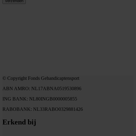
Verzenden
© Copyright Fonds Gehandicaptensport
ABN AMRO: NL17ABNA0519530896
ING BANK: NL80INGB0000005855
RABOBANK: NL33RABO0329881426
Erkend bij