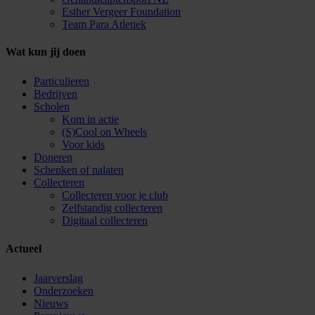
Esther Vergeer Foundation
Team Para Atletiek
Wat kun jij doen
Particulieren
Bedrijven
Scholen
Kom in actie
(S)Cool on Wheels
Voor kids
Doneren
Schenken of nalaten
Collecteren
Collecteren voor je club
Zelfstandig collecteren
Digitaal collecteren
Actueel
Jaarverslag
Onderzoeken
Nieuws