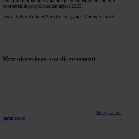
een kortere of langere vakantie gaan zij beginnen aan hun
voorbereiding op rolstoeltennisjaar 2025.
Tekst: Robin Wubben/ParaWatcher, foto: Mathilde Dusol
Meer nieuwsitems van dit evenement
Bekijk al het
paranieuws