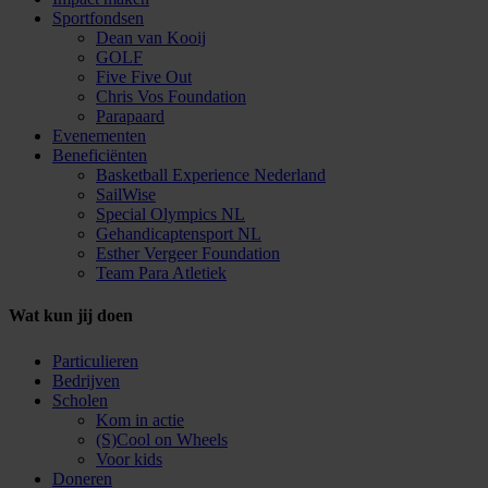
Sportfondsen
Dean van Kooij
GOLF
Five Five Out
Chris Vos Foundation
Parapaard
Evenementen
Beneficiënten
Basketball Experience Nederland
SailWise
Special Olympics NL
Gehandicaptensport NL
Esther Vergeer Foundation
Team Para Atletiek
Wat kun jij doen
Particulieren
Bedrijven
Scholen
Kom in actie
(S)Cool on Wheels
Voor kids
Doneren