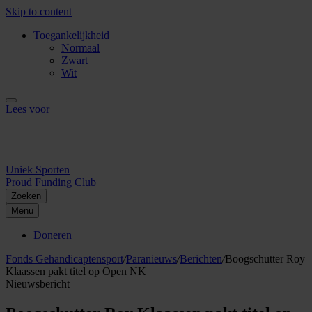
Skip to content
Toegankelijkheid
Normaal
Zwart
Wit
Lees voor
Uniek Sporten
Proud Funding Club
Zoeken
Menu
Doneren
Fonds Gehandicaptensport
/
Paranieuws
/
Berichten
/
Boogschutter Roy
Klaassen pakt titel op Open NK
Nieuwsbericht