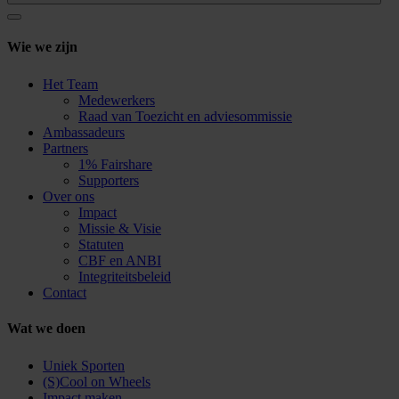
Wie we zijn
Het Team
Medewerkers
Raad van Toezicht en adviesommissie
Ambassadeurs
Partners
1% Fairshare
Supporters
Over ons
Impact
Missie & Visie
Statuten
CBF en ANBI
Integriteitsbeleid
Contact
Wat we doen
Uniek Sporten
(S)Cool on Wheels
Impact maken