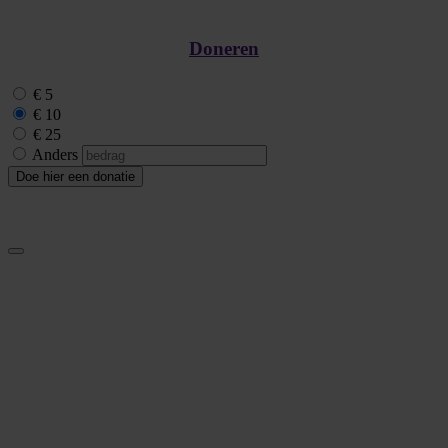
Doneren
€ 5
€ 10
€ 25
Anders
Doe hier een donatie