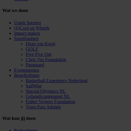
Wat we doen
Uniek Sporten
(S)Cool on Wheels
Impact maken
Sportfondsen
Dean van Kooij
GOLF
Five Five Out
Chris Vos Foundation
Parapaard
Evenementen
Beneficiënten
Basketball Experience Nederland
SailWise
Special Olympics NL
Gehandicaptensport NL
Esther Vergeer Foundation
Team Para Atletiek
Wat kun jij doen
Particulieren