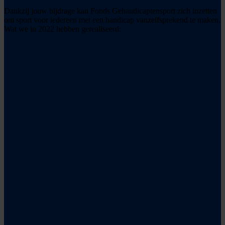
Dankzij jouw bijdrage kan Fonds Gehandicaptensport zich inzetten
om sport voor iedereen met een handicap vanzelfsprekend te maken.
Wat we in 2022 hebben gerealiseerd: