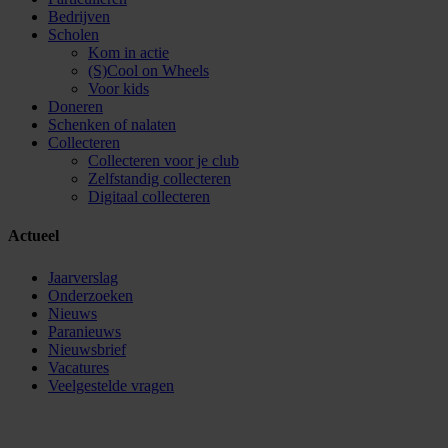
Bedrijven
Scholen
Kom in actie
(S)Cool on Wheels
Voor kids
Doneren
Schenken of nalaten
Collecteren
Collecteren voor je club
Zelfstandig collecteren
Digitaal collecteren
Actueel
Jaarverslag
Onderzoeken
Nieuws
Paranieuws
Nieuwsbrief
Vacatures
Veelgestelde vragen