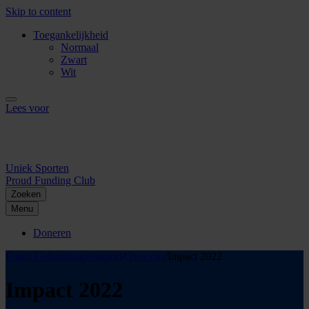
Skip to content
Toegankelijkheid
Normaal
Zwart
Wit
Lees voor
Uniek Sporten
Proud Funding Club
Zoeken
Menu
Doneren
Fonds Gehandicaptensport
/
Over ons
/
Impact 2022
Impact 2022