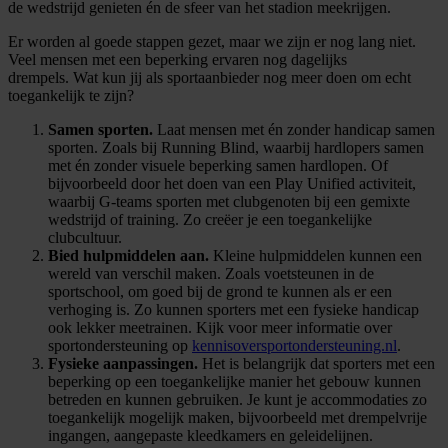
de wedstrijd genieten én de sfeer van het stadion meekrijgen.
Er worden al goede stappen gezet, maar we zijn er nog lang niet.
Veel mensen met een beperking ervaren nog dagelijks
drempels. Wat kun jij als sportaanbieder nog meer doen om echt
toegankelijk te zijn?
Samen sporten.
Laat mensen met én zonder handicap samen
sporten. Zoals bij Running Blind, waarbij hardlopers samen
met én zonder visuele beperking samen hardlopen. Of
bijvoorbeeld door het doen van een Play Unified activiteit,
waarbij G-teams sporten met clubgenoten bij een gemixte
wedstrijd of training. Zo creëer je een toegankelijke
clubcultuur.
Bied hulpmiddelen aan.
Kleine hulpmiddelen kunnen een
wereld van verschil maken. Zoals voetsteunen in de
sportschool, om goed bij de grond te kunnen als er een
verhoging is. Zo kunnen sporters met een fysieke handicap
ook lekker meetrainen. Kijk voor meer informatie over
sportondersteuning op
kennisoversportondersteuning.nl
.
Fysieke aanpassingen
.
Het is belangrijk dat sporters met een
beperking op een toegankelijke manier het gebouw kunnen
betreden en kunnen gebruiken. Je kunt je accommodaties zo
toegankelijk mogelijk maken, bijvoorbeeld met drempelvrije
ingangen, aangepaste kleedkamers en geleidelijnen.