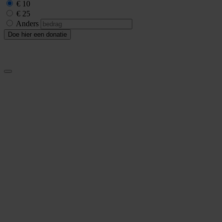
€ 10
€ 25
Anders
Doe hier een donatie