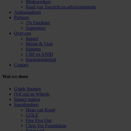
Medewerkers
Raad van Toezicht en adviesommissie
Ambassadeurs
Partners
1% Fairshare
Supporters
Over ons
Impact
Missie & Visie
Statuten
CBF en ANBI
Integriteitsbeleid
Contact
Wat we doen
Uniek Sporten
(S)Cool on Wheels
Impact maken
Sportfondsen
Dean van Kooij
GOLF
Five Five Out
Chris Vos Foundation
Parapaard