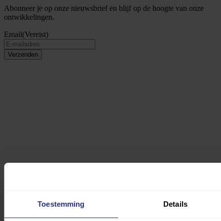
Abonneer je op onze nieuwsbrief en blijf op de hoogte van onze
ontwikkelingen.
Email
(Vereist)
Verzenden
© Copyright Fonds Gehandicaptensport
ABN AMRO: NL17ABNA0519530896
Toestemming
Details
ING BANK: NL80INGB0000005855