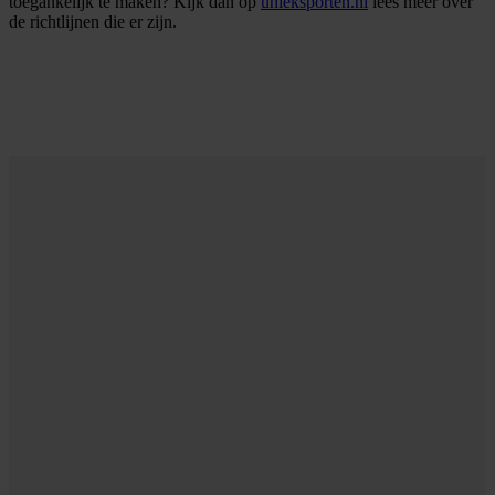
toegankelijk te maken? Kijk dan op
unieksporten.nl
lees meer over
de richtlijnen die er zijn.