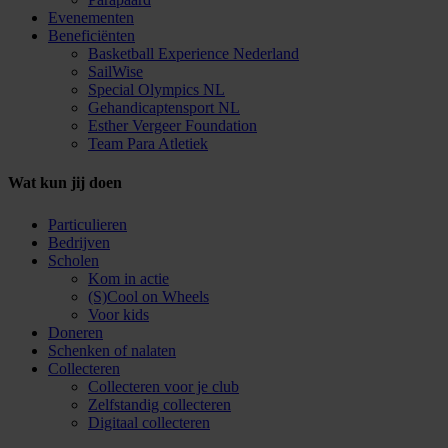
Evenementen
Beneficiënten
Basketball Experience Nederland
SailWise
Special Olympics NL
Gehandicaptensport NL
Esther Vergeer Foundation
Team Para Atletiek
Wat kun jij doen
Particulieren
Bedrijven
Scholen
Kom in actie
(S)Cool on Wheels
Voor kids
Doneren
Schenken of nalaten
Collecteren
Collecteren voor je club
Zelfstandig collecteren
Digitaal collecteren