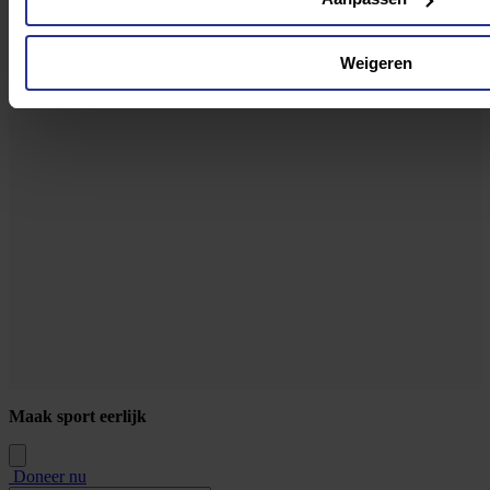
RABOBANK: NL33RABO0329881426
Erkend bij
Weigeren
Maak sport eerlijk
Doneer nu