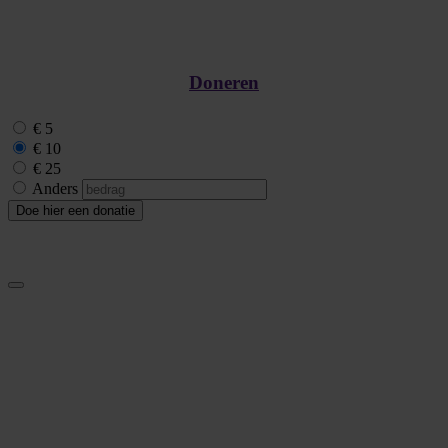
Doneren
€ 5
€ 10
€ 25
Anders
Doe hier een donatie