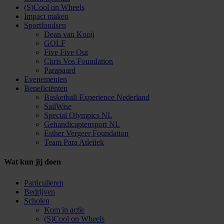
(S)Cool on Wheels
Impact maken
Sportfondsen
Dean van Kooij
GOLF
Five Five Out
Chris Vos Foundation
Parapaard
Evenementen
Beneficiënten
Basketball Experience Nederland
SailWise
Special Olympics NL
Gehandicaptensport NL
Esther Vergeer Foundation
Team Para Atletiek
Wat kun jij doen
Particulieren
Bedrijven
Scholen
Kom in actie
(S)Cool on Wheels