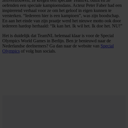
zelfvertrouwen, ze kregen een speciale TeamNL outfit en ze
oefenden een speciale kampioensdans. Acteur Peter Faber had een
inspirerend verhaal voor ze om het geloof in eigen kunnen te
versterken. “Iedereen hier is een kampioen”, was zijn boodschap.
En aan het einde van zijn praatje werd het nieuwe motto ook door
iedereen hardop herhaald: “Ik kan het. Ik wil het. Ik doe het. NU!”
Het is duidelijk dat TeamNL helemaal klaar is voor de Special
Olympics World Games in Berlijn. Ben je benieuwd naar de
Nederlandse deelnemers? Ga dan naar de website van
Special
Olympics
of volg hun socials.