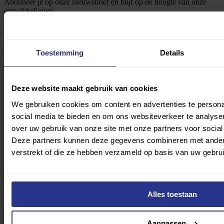
Abonneer je op onze nieuwsbrief en blijf op de hoogte van onze
ontwikkelingen.
Email
(Vereist)
Verzenden
Toestemming
Details
Deze website maakt gebruik van cookies
We gebruiken cookies om content en advertenties te persona
social media te bieden en om ons websiteverkeer te analyse
over uw gebruik van onze site met onze partners voor social
Deze partners kunnen deze gegevens combineren met andere 
verstrekt of die ze hebben verzameld op basis van uw gebru
© Copyright Fonds Gehandicaptensport
ABN AMRO: NL17ABNA0519530896
Alles toestaan
ING BANK: NL80INGB0000005855
Aanpassen