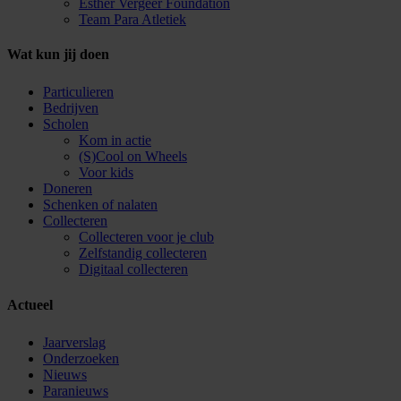
Esther Vergeer Foundation
Team Para Atletiek
Wat kun jij doen
Particulieren
Bedrijven
Scholen
Kom in actie
(S)Cool on Wheels
Voor kids
Doneren
Schenken of nalaten
Collecteren
Collecteren voor je club
Zelfstandig collecteren
Digitaal collecteren
Actueel
Jaarverslag
Onderzoeken
Nieuws
Paranieuws