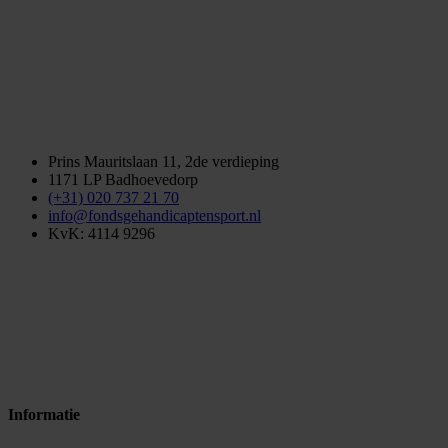
Prins Mauritslaan 11, 2de verdieping
1171 LP Badhoevedorp
(+31) 020 737 21 70
info@fondsgehandicaptensport.nl
KvK: 4114 9296
Informatie