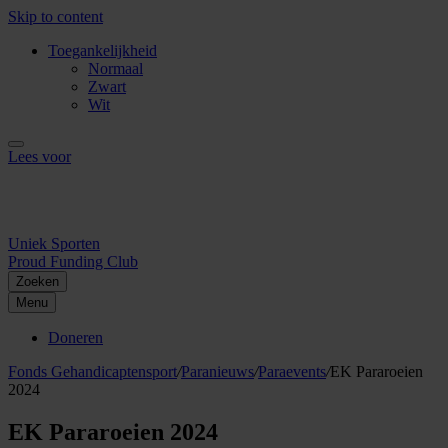
Skip to content
Toegankelijkheid
Normaal
Zwart
Wit
Lees voor
Uniek Sporten
Proud Funding Club
Zoeken
Menu
Doneren
Fonds Gehandicaptensport
/
Paranieuws
/
Paraevents
/
EK Pararoeien
2024
EK Pararoeien 2024