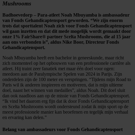
Mushrooms
Badhoevedorp – Para-atleet Noah Mbuyamba is ambassadeur
van Fonds Gehandicaptensport geworden. “We zijn enorm
trots dat sporttalent Noah zich voor Fonds Gehandicaptensport
wil gaan inzetten en dat dit mede mogelijk wordt gemaakt door
onze 1% FairShare® partner Scelta Mushrooms, die al 15 jaar
aan ons verbonden is”, aldus Nike Boor, Directeur Fonds
Gehandicaptensport.
Noah Mbuyamba heeft een bachelor in geneeskunde, maar richt
zich momenteel op het opbouwen van een professionele carrière als
atleet. Hij traint zeer fanatiek met maar één doel voor ogen:
meedoen aan de Paralympische Spelen van 2024 in Parijs. Zijn
onderdelen zijn de 100 meter en verspringen. “Tijdens mijn Road to
Paris wil ik anderen inspireren en motiveren, dat is mijn ultieme
doel, naast het winnen van medailles”, aldus Noah. Dit doel sluit
dan ook naadloos aan op de missie van Fonds Gehandicaptensport.
“Ik vind het daarom erg fijn dat ik door Fonds Gehandicaptensport
en Scelta Mushrooms wordt ondersteund zodat ik mijn sport op de
meest professionele manier kan beoefenen en tegelijk mijn verhaal
en ervaring kan delen.”
Belang van ambassadeurs voor Fonds Gehandicaptensport