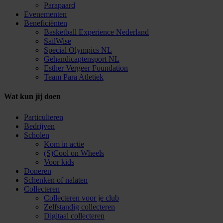
Parapaard
Evenementen
Beneficiënten
Basketball Experience Nederland
SailWise
Special Olympics NL
Gehandicaptensport NL
Esther Vergeer Foundation
Team Para Atletiek
Wat kun jij doen
Particulieren
Bedrijven
Scholen
Kom in actie
(S)Cool on Wheels
Voor kids
Doneren
Schenken of nalaten
Collecteren
Collecteren voor je club
Zelfstandig collecteren
Digitaal collecteren