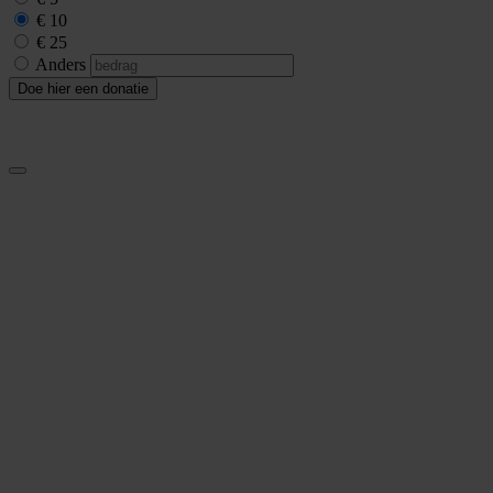
€ 10
€ 25
Anders
Doe hier een donatie