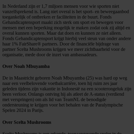
In Nederland zijn er 1,7 miljoen mensen voor wie sporten niet
vanzelfsprekend is. Lang niet overal is het sport- en beweegaanbod
toegankelijk of ontbreken er faciliteiten in de buurt. Fonds
Gehandicaptensport maakt zich sterk om sport en bewegen voor
mensen met een beperking mogelijk te maken zodat ook zij altijd en
overal kunnen sporten. Maar dat doen en kunnen ze niet alleen.
Fonds Gehandicaptensport krijgt hierbij veel steun van onder andere
haar 1% FairShare® partners. Door de financiële bijdrage van
partner Scelta Mushrooms krijgen we meer zichtbaarheid voor de
organisatie, mede door de inzet van ambassadeurs.
Over Noah Mbuyamba
De in Maastricht geboren Noah Mbuyamba (25) was hard op weg
naar een veelbelovende voetbalcarrière, toen hij ruim zes jaar
geleden tijdens zijn vakantie in Indonesië na een scooterongeluk zijn
been verloor. Onlangs ontving hij als atleet de A-status (verdiend
met verspringen) om als lid van TeamNL de benodigde
ondersteuning te krijgen voor het behalen van de Paralympische
Spelen 2024 in Parijs.
Over Scelta Mushrooms
Scelta Mushrooms is een erkende, toonaangevende speler in de