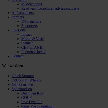
Medewerkers
Raad van Toezicht en adviesommissie
Ambassadeurs
Partners
1% Fairshare
Supporters
Over ons
Impact
Missie & Visie
Statuten
CBF en ANBI
Integriteitsbeleid
Contact
Wat we doen
Uniek Sporten
(S)Cool on Wheels
Impact maken
Sportfondsen
Dean van Kooij
GOLF
Five Five Out
Chris Vos Foundation