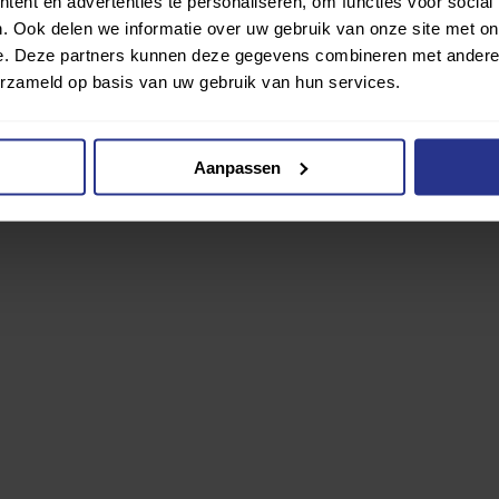
ent en advertenties te personaliseren, om functies voor social
minderde of volledige armfunctie, verminderde beenfunctie en doof/sle
. Ook delen we informatie over uw gebruik van onze site met on
e. Deze partners kunnen deze gegevens combineren met andere i
erzameld op basis van uw gebruik van hun services.
Aanpassen