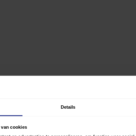
Details
g
 ook voor mensen met een beperking.
Uniek Sporten Thuis
is ontworpen
breed scala aan workouts voor zowel beginners als gevorderden. Deze 
 van cookies
delen hun kennis en ervaring om een optimale sportervaring te bieden.
 Roorda. De workouts zijn onderverdeeld in zeven verschillende categor