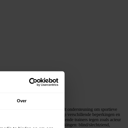
Over
 om barrières te doorbreken en biedt ondersteuning om sportieve
workouts zijn specifiek afgestemd op verschillende beperkingen en
 Op Uniek Sporten Thuis kom je bekende trainers tegen zoals acteur
ieën, gebaseerd op specifieke beperkingen: blind/slechtziend,