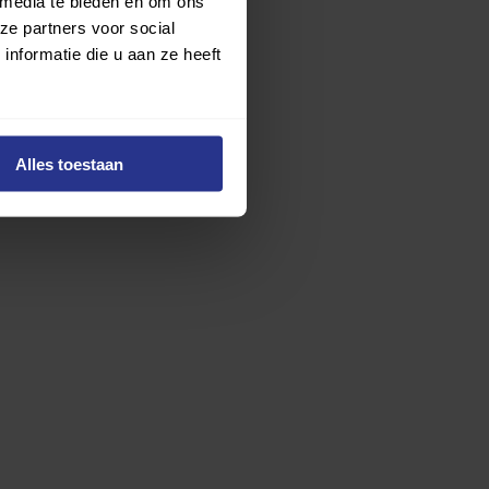
 media te bieden en om ons
chthorend.
ze partners voor social
nformatie die u aan ze heeft
Alles toestaan