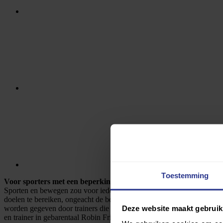
Toestemming
Voor sporters met een beperking door sporters met een beperkin
Sporten en bewegen zou voor iedereen vanzelfsprekend moeten zijn,
doelen te bereiken, ongeacht de beperking. Het programma biedt een 
Deze website maakt gebruik
worden gegeven door trainers die zelf ook een beperking hebben. Zij 
en trainer in gebarentaal Robin Frings of paralympische atlete Noëlle