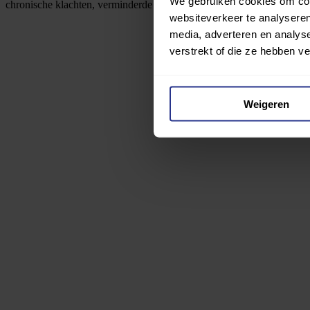
We gebruiken cookies om cont
chronische klachten, verminderde armfunctie, rolstoelgebruik met ver
websiteverkeer te analyseren
media, adverteren en analys
verstrekt of die ze hebben v
Weigeren