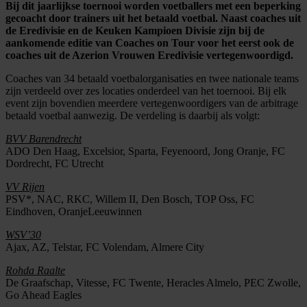
Bij dit jaarlijkse toernooi worden voetballers met een beperking
gecoacht door trainers uit het betaald voetbal. Naast coaches uit
de Eredivisie en de Keuken Kampioen Divisie zijn bij de
aankomende editie van Coaches on Tour voor het eerst ook de
coaches uit de Azerion Vrouwen Eredivisie vertegenwoordigd.
Coaches van 34 betaald voetbalorganisaties en twee nationale teams
zijn verdeeld over zes locaties onderdeel van het toernooi. Bij elk
event zijn bovendien meerdere vertegenwoordigers van de arbitrage
betaald voetbal aanwezig. De verdeling is daarbij als volgt:
BVV Barendrecht
ADO Den Haag, Excelsior, Sparta, Feyenoord, Jong Oranje, FC
Dordrecht, FC Utrecht
VV Rijen
PSV*, NAC, RKC, Willem II, Den Bosch, TOP Oss, FC
Eindhoven, OranjeLeeuwinnen
WSV’30
Ajax, AZ, Telstar, FC Volendam, Almere City
Rohda Raalte
De Graafschap, Vitesse, FC Twente, Heracles Almelo, PEC Zwolle,
Go Ahead Eagles