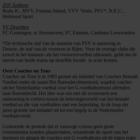
ZSV Zeilberg
Roda JC, MVV, Fortuna Sittard, VVV Venlo, PSV*, N.E.C.,
Helmond Sport
VV Drachten
FC Groningen, sc Heerenveen, FC Emmen, Cambuur Leeuwarden
*De technische staf van de mannen van PSV is aanwezig in
Deurne, de staf van de vrouwen in Rijen. Voor de overige clubs die
zowel in het mannen- als het vrouwenvoetbal uitkomen, geldt dat de
staven van beide teams op dezelfde locatie in actie komen.
Over Coaches on Tour
Coaches on Tour is in 1983 gestart als initiatief van Coaches Betaald
Voetbal onder de naam Het Barendrechttoernooi, waarbij coaches
uit het Nederlandse voetbal voor het G-voetbaltoernooi afreisden
naar Barendrecht. Het idee was om met dit evenement een
ontmoeting te creëren tussen de belevingswereld van het betaald
voetbal en die van voetballers met een beperking. In de loop der
jaren groeide het initiatief uit tot een begrip in de Nederlandse
voetbalwereld.
Gedurende de periode dat er vanwege corona geen grote
evenementen konden plaatsvinden, veranderde de opzet van het
toernooi en gingen de coaches een G-voetbalteam uit de eigen regio