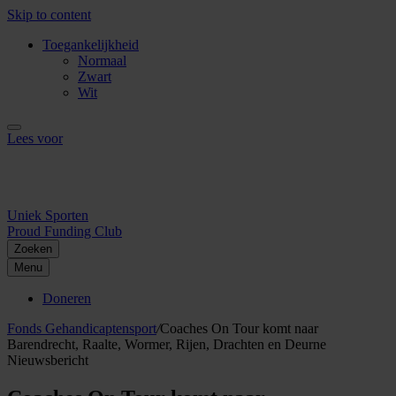
Skip to content
Toegankelijkheid
Normaal
Zwart
Wit
Lees voor
Uniek Sporten
Proud Funding Club
Zoeken
Menu
Doneren
Fonds Gehandicaptensport
/
Coaches On Tour komt naar
Barendrecht, Raalte, Wormer, Rijen, Drachten en Deurne
Nieuwsbericht