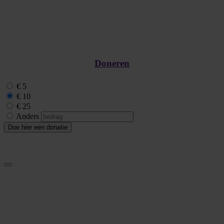
Doneren
€ 5
€ 10
€ 25
Anders
Doe hier een donatie