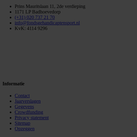
Prins Mauritslaan 11, 2de verdieping
1171 LP Badhoevedorp
(+31) 020 737 21 70
info@fondsgehandicaptensport.nl
KvK: 4114 9296
Informatie
Contact
Jaarverslagen
Gegevens
Crowdfunding
Privacy statement
Sitemap
Opzeggen