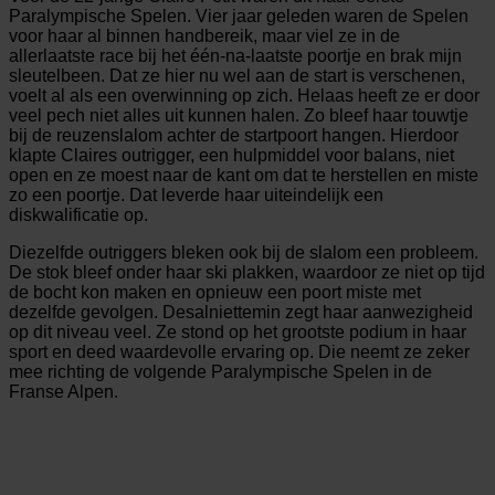
Paralympische Spelen. Vier jaar geleden waren de Spelen
voor haar al binnen handbereik, maar viel ze in de
allerlaatste race bij het één-na-laatste poortje en brak mijn
sleutelbeen. Dat ze hier nu wel aan de start is verschenen,
voelt al als een overwinning op zich. Helaas heeft ze er door
veel pech niet alles uit kunnen halen. Zo bleef haar touwtje
bij de reuzenslalom achter de startpoort hangen. Hierdoor
klapte Claires outrigger, een hulpmiddel voor balans, niet
open en ze moest naar de kant om dat te herstellen en miste
zo een poortje. Dat leverde haar uiteindelijk een
diskwalificatie op.
Diezelfde outriggers bleken ook bij de slalom een probleem.
De stok bleef onder haar ski plakken, waardoor ze niet op tijd
de bocht kon maken en opnieuw een poort miste met
dezelfde gevolgen. Desalniettemin zegt haar aanwezigheid
op dit niveau veel. Ze stond op het grootste podium in haar
sport en deed waardevolle ervaring op. Die neemt ze zeker
mee richting de volgende Paralympische Spelen in de
Franse Alpen.