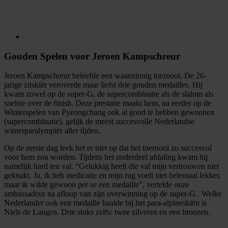
Gouden Spelen voor Jeroen Kampschreur
Jeroen Kampschreur beleefde een waanzinnig toernooi. De 26-
jarige zitskiër veroverde maar liefst drie gouden medailles. Hij
kwam zowel op de super-G, de supercombinatie als de slalom als
snelste over de finish. Deze prestatie maakt hem, na eerder op de
Winterspelen van Pyeongchang ook al goud te hebben gewonnen
(supercombinatie), gelijk de meest succesvolle Nederlandse
winterparalympiër aller tijden.
Op de eerste dag leek het er niet op dat het toernooi zo succesvol
voor hem zou worden. Tijdens het onderdeel afdaling kwam hij
namelijk hard ten val. “Gelukkig heeft die val mijn vertrouwen niet
geknakt. Ja, ik heb medicatie en mijn rug voelt niet helemaal lekker,
maar ik wilde gewoon per se een medaille”, vertelde onze
ambassadeur na afloop van zijn overwinning op de super-G. Welke
Nederlander ook een medaille haalde bij het para-alpineskiën is
Niels de Langen. Drie stuks zelfs: twee zilveren en een bronzen.