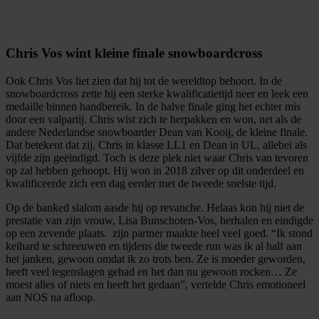
Chris Vos wint kleine finale snowboardcross
Ook Chris Vos liet zien dat hij tot de wereldtop behoort. In de
snowboardcross zette hij een sterke kwalificatietijd neer en leek een
medaille binnen handbereik. In de halve finale ging het echter mis
door een valpartij. Chris wist zich te herpakken en won, net als de
andere Nederlandse snowboarder Dean van Kooij, de kleine finale.
Dat betekent dat zij, Chris in klasse LL1 en Dean in UL, allebei als
vijfde zijn geëindigd. Toch is deze plek niet waar Chris van tevoren
op zal hebben gehoopt. Hij won in 2018 zilver op dit onderdeel en
kwalificeerde zich een dag eerder met de tweede snelste tijd.
Op de banked slalom aasde hij op revanche. Helaas kon hij niet de
prestatie van zijn vrouw, Lisa Bunschoten-Vos, herhalen en eindigde
op een zevende plaats. zijn partner maakte heel veel goed. “Ik stond
keihard te schreeuwen en tijdens die tweede run was ik al half aan
het janken, gewoon omdat ik zo trots ben. Ze is moeder geworden,
heeft veel tegenslagen gehad en het dan nu gewoon rocken… Ze
moest alles of niets en heeft het gedaan”, vertelde Chris emotioneel
aan NOS na afloop.