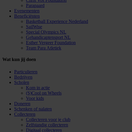
Chris Vos Foundation
Parapaard
Evenementen
Beneficiënten
Basketball Experience Nederland
SailWise
Special Olympics NL
Gehandicaptensport NL
Esther Vergeer Foundation
Team Para Atletiek
Wat kun jij doen
Particulieren
Bedrijven
Scholen
Kom in actie
(S)Cool on Wheels
Voor kids
Doneren
Schenken of nalaten
Collecteren
Collecteren voor je club
Zelfstandig collecteren
Digitaal collecteren