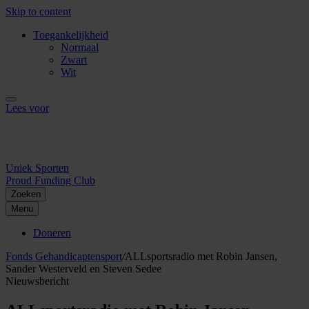
Skip to content
Toegankelijkheid
Normaal
Zwart
Wit
Lees voor
Uniek Sporten
Proud Funding Club
Zoeken
Menu
Doneren
Fonds Gehandicaptensport
/
ALLsportsradio met Robin Jansen,
Sander Westerveld en Steven Sedee
Nieuwsbericht