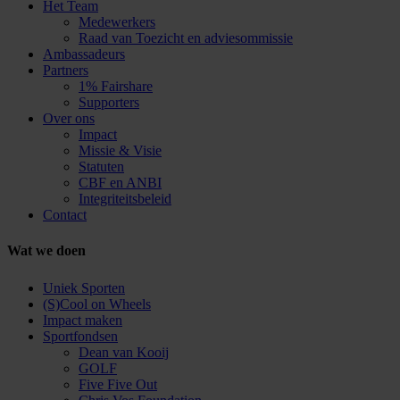
Het Team
Medewerkers
Raad van Toezicht en adviesommissie
Ambassadeurs
Partners
1% Fairshare
Supporters
Over ons
Impact
Missie & Visie
Statuten
CBF en ANBI
Integriteitsbeleid
Contact
Wat we doen
Uniek Sporten
(S)Cool on Wheels
Impact maken
Sportfondsen
Dean van Kooij
GOLF
Five Five Out