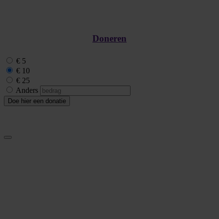
Doneren
€ 5
€ 10
€ 25
Anders
Doe hier een donatie