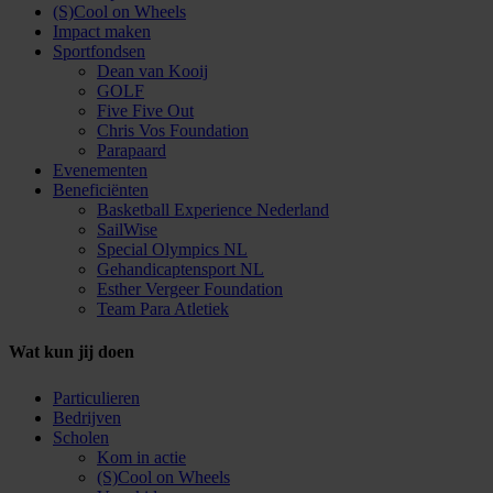
(S)Cool on Wheels
Impact maken
Sportfondsen
Dean van Kooij
GOLF
Five Five Out
Chris Vos Foundation
Parapaard
Evenementen
Beneficiënten
Basketball Experience Nederland
SailWise
Special Olympics NL
Gehandicaptensport NL
Esther Vergeer Foundation
Team Para Atletiek
Wat kun jij doen
Particulieren
Bedrijven
Scholen
Kom in actie
(S)Cool on Wheels