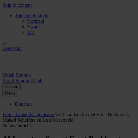
Skip to content
Toegankelijkheid
Normaal
Zwart
Wit
Lees voor
Uniek Sporten
Proud Funding Club
Zoeken
Menu
Doneren
Fonds Gehandicaptensport
/
ALLsportsradio met Ernst Boekhorst,
Maikel Scheffers en Lisa Westerveld
Nieuwsbericht