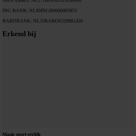
ABN AMRO: NL17ABNA0519530896
ING BANK: NL80INGB0000005855
RABOBANK: NL33RABO0329881426
Erkend bij
Maak sport eerlijk