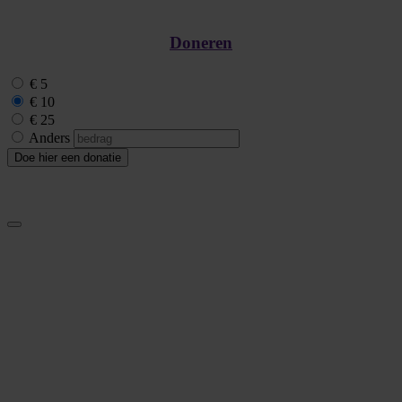
Doneren
€ 5
€ 10
€ 25
Anders
Doe hier een donatie