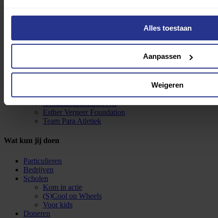
Sportfondsen
Dean van Kooij
GOLF
Alles toestaan
Five Five Out
Chris Vos Foundation
Parapaard
Aanpassen
Evenementen
Beneficiënten
Basketball Experience Nederland
Weigeren
SailWise
Special Olympics NL
Gehandicaptensport NL
Esther Vergeer Foundation
Team Para Atletiek
Wat kun jij doen
Particulieren
Bedrijven
Scholen
Kom in actie
(S)Cool on Wheels
Voor kids
Doneren