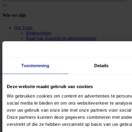
Wie we zijn
Het Team
Medewerkers
Raad van Toezicht en adviesommissie
Ambassadeurs
Partners
1% Fairshare
Supporters
Over ons
Toestemming
Details
Impact
Missie & Visie
Statuten
CBF en ANBI
Deze website maakt gebruik van cookies
Integriteitsbeleid
We gebruiken cookies om content en advertenties te persona
Contact
social media te bieden en om ons websiteverkeer te analyse
Wat we doen
over uw gebruik van onze site met onze partners voor social
Deze partners kunnen deze gegevens combineren met andere 
Uniek Sporten
verstrekt of die ze hebben verzameld op basis van uw gebru
(S)Cool on Wheels
Impact maken