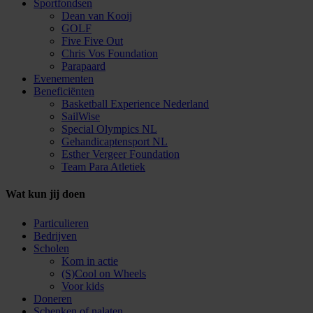
Sportfondsen
Dean van Kooij
GOLF
Five Five Out
Chris Vos Foundation
Parapaard
Evenementen
Beneficiënten
Basketball Experience Nederland
SailWise
Special Olympics NL
Gehandicaptensport NL
Esther Vergeer Foundation
Team Para Atletiek
Wat kun jij doen
Particulieren
Bedrijven
Scholen
Kom in actie
(S)Cool on Wheels
Voor kids
Doneren
Schenken of nalaten