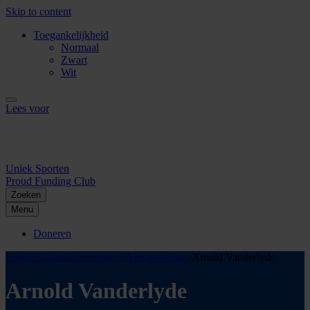
Skip to content
Toegankelijkheid
Normaal
Zwart
Wit
Lees voor
Uniek Sporten
Proud Funding Club
Zoeken
Menu
Doneren
Fonds Gehandicaptensport
/
Ambassadeurs
/
Arnold Vanderlyde
Arnold Vanderlyde