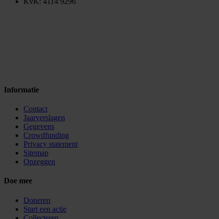
KvK: 4114 9296
Informatie
Contact
Jaarverslagen
Gegevens
Crowdfunding
Privacy statement
Sitemap
Opzeggen
Doe mee
Doneren
Start een actie
Collecteren