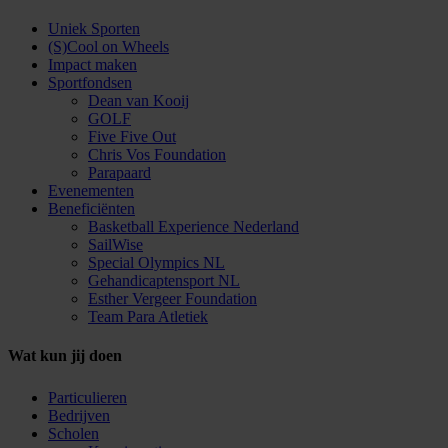
Uniek Sporten
(S)Cool on Wheels
Impact maken
Sportfondsen
Dean van Kooij
GOLF
Five Five Out
Chris Vos Foundation
Parapaard
Evenementen
Beneficiënten
Basketball Experience Nederland
SailWise
Special Olympics NL
Gehandicaptensport NL
Esther Vergeer Foundation
Team Para Atletiek
Wat kun jij doen
Particulieren
Bedrijven
Scholen