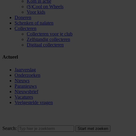
Kom in actie
(S)Cool on Wheels
Voor kids
Doneren
Schenken of nalaten
Collecteren
Collecteren voor je club
Zelfstandig collecteren
Digitaal collecteren
Actueel
Jaarverslag
Onderzoeken
Nieuws
Paranieuws
Nieuwsbrief
Vacatures
Veelgestelde vragen
Search: