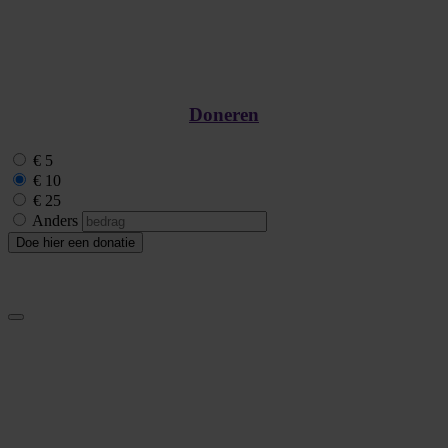
Doneren
€ 5
€ 10
€ 25
Anders
Doe hier een donatie