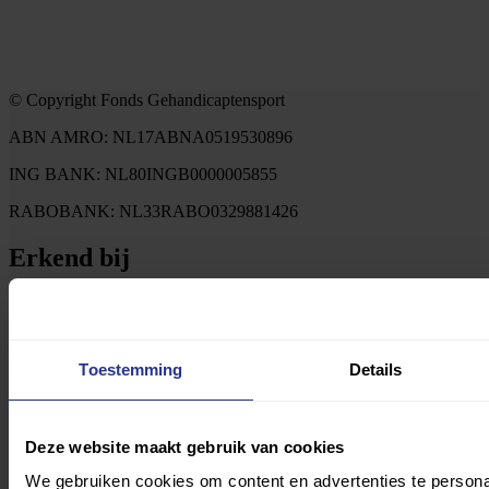
© Copyright Fonds Gehandicaptensport
ABN AMRO: NL17ABNA0519530896
ING BANK: NL80INGB0000005855
RABOBANK: NL33RABO0329881426
Erkend bij
Toestemming
Details
Deze website maakt gebruik van cookies
We gebruiken cookies om content en advertenties te persona