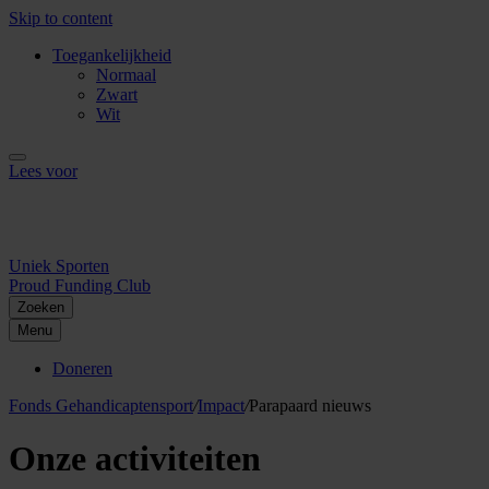
Skip to content
Toegankelijkheid
Normaal
Zwart
Wit
Lees voor
Uniek Sporten
Proud Funding Club
Zoeken
Menu
Doneren
Fonds Gehandicaptensport
/
Impact
/
Parapaard nieuws
Onze activiteiten